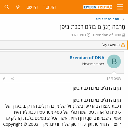
התחבר
הירשם
תחבורה ציבורית
מַרְבֵּה רַגְלַיִם בולם רכבת ביפן
פ
פ
13/10/03
Brendan of DNA
ו
ו
ת
הנושא נעול.
ר
ח
ס
ה
ם
Brendan of DNA
B
נ
ב
New member
ו
ת
ש
א
א
ר
#1
13/10/03
י
ך
מַרְבֵּה רַגְלַיִם בולם רכבת ביפן
מַרְבֵּה רַגְלַיִם בולם רכבת ביפן
רכבת נעצרה בהרי יפן בשל נְחִיל של מַרְבֵּה רַגְלַיִם. החרקים, בעורך של
6 ס"מ כל אחד, כיסו שטח כולל של 400 מטר פסי רכבת ליד העיר
אוסקה שבמערב יפן. קרון היחיד, אשר הכיל 2 נוסעים בלבד, הֶחְלִיק עד
לעצירה מוחלטת תוך כדי ריסוק של החרקים. מקור: Copyright © 2003