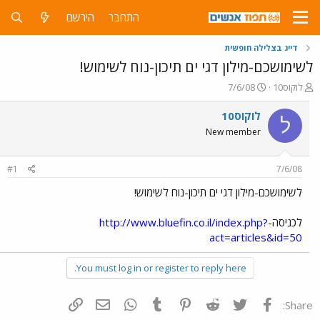
התחבר
הירשם
דייג בצלילה חופשית
לשימושכם-מילון דגי ים תיכון-נוח לשימוש!
פ
פ
לוקוס10
7/6/08
ו
ו
ת
ר
לוקוס10
ל
ח
ס
New member
ה
ם
נ
ב
ו
ת
#1
7/6/08
ש
א
א
ר
לשימושכם-מילון דגי ים תיכון-נוח לשימוש!
י
ך
לכניסה-
http://www.bluefin.co.il/index.php?
act=articles&id=50
You must log in or register to reply here.
פייסבוק
Twitter
Reddit
Pinterest
Tumblr
WhatsApp
דואר אלקטרוני
הוסף קישור
Share: