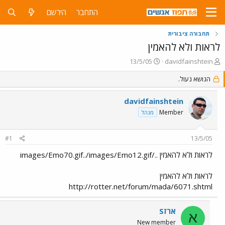
התחבר
הירשם
תחבורה ציבורית
לראות ולא להאמין
פ
פ
13/5/05
davidfainshtein
ו
ו
ת
הנושא נעול.
ר
ח
ס
ה
ם
davidfainshtein
נ
ב
Member
מנהל
ו
ת
ש
א
א
ר
#1
13/5/05
י
ך
לראות ולא להאמין ../images/Emo70.gif../images/Emo12.gif
לראות ולא להאמין
http://rotter.net/forum/mada/6071.shtml
ארזS
א
New member