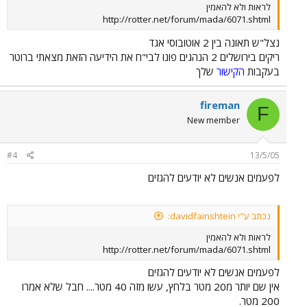
לראות ולא להאמין
http://rotter.net/forum/mada/6071.shtml
נצל"ש תאונה בין 2 אוטובוסי אגד
ריקים בירושלים 2 הנהגים פונו לבי"ח את הידיעה הזאת מצאתי ברוטר
בעקבות
הקישור
שלך
fireman
F
New member
#4
13/5/05
לפעמים אנשים לא יודעים להגזים
נכתב ע"י davidfainshtein:
לראות ולא להאמין
http://rotter.net/forum/mada/6071.shtml
לפעמים אנשים לא יודעים להגזים
אין שם יותר מ20 מטר בלחץ, עשו מזה 40 מטר.... חבל שלא אמרו
200 מטר.