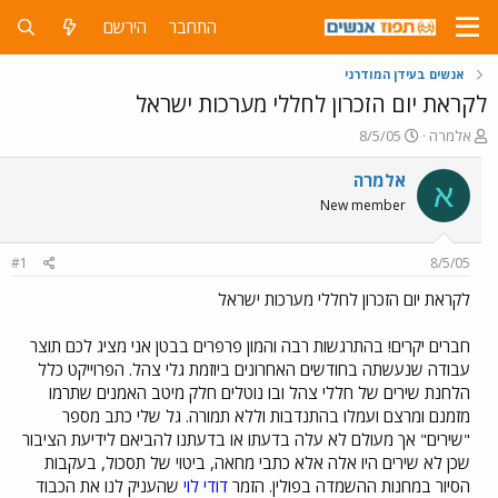
התחבר
הירשם
אנשים בעידן המודרני
לקראת יום הזכרון לחללי מערכות ישראל
פ
פ
אלמרה
8/5/05
ו
ו
ת
ר
אלמרה
א
ח
ס
New member
ה
ם
נ
ב
ו
ת
#1
8/5/05
ש
א
א
ר
לקראת יום הזכרון לחללי מערכות ישראל
י
ך
חברים יקרים! בהתרגשות רבה והמון פרפרים בבטן אני מציג לכם תוצר
עבודה שנעשתה בחודשים האחרונים ביוזמת גלי צהל. הפרוייקט כלל
הלחנת שירים של חללי צהל ובו נוטלים חלק מיטב האמנים שתרמו
מזמנם ומרצם ועמלו בהתנדבות וללא תמורה. גל שלי כתב מספר
"שירים" אך מעולם לא עלה בדעתו או בדעתנו להביאם לידיעת הציבור
שכן לא שירים היו אלה אלא כתבי מחאה, ביטוי של תסכול, בעקבות
הסיור במחנות ההשמדה בפולין. הזמר
דודי לוי
שהעניק לנו את הכבוד