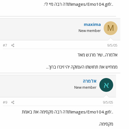
../images/Emo104.gifתודה רבה מיי לי.
maxima
M
New member
#7
9/5/05
אלמרה...שיר מרגש מאד
ממחיש את תחושתו העמוקה יהי זיכרו ברוך...
אלמרה
א
New member
#9
9/5/05
../images/Emo104.gifתודה רבה מקסימה את באמת
מקסימה.