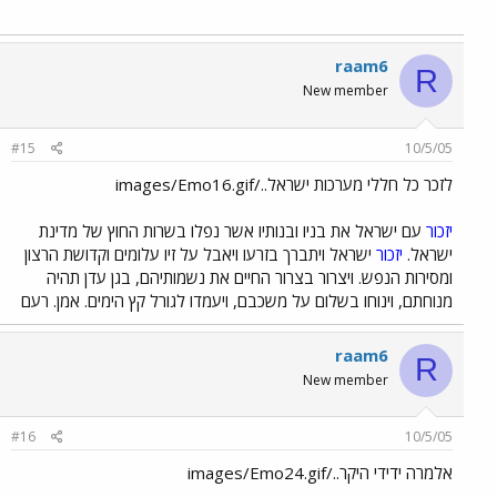
raam6
R
New member
#15
10/5/05
לזכר כל חללי מערכות ישראל../images/Emo16.gif
יזכור
עם ישראל את בניו ובנותיו אשר נפלו בשרות החוץ של מדינת
ישראל.
יזכור
ישראל ויתברך בזרעו ויאבל על זיו עלומים וקדושת הרצון
ומסירות הנפש. ויצרור בצרור החיים את נשמותיהם, בגן עדן תהיה
מנוחתם, וינוחו בשלום על משכבם, ויעמדו לגורל קץ הימים. אמן. רעם
raam6
R
New member
#16
10/5/05
אלמרה ידידי היקר../images/Emo24.gif