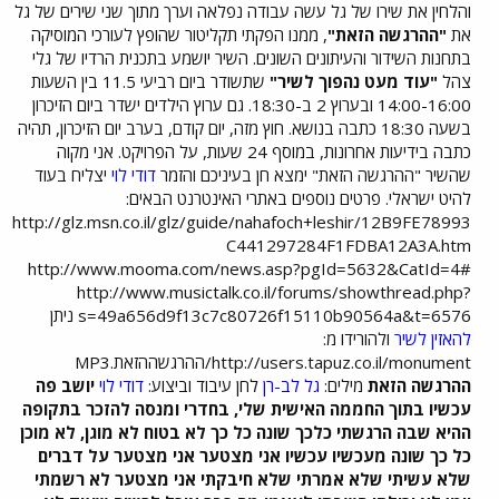
והלחין את שירו של גל עשה עבודה נפלאה וערך מתוך שני שירים של גל
את
"ההרגשה הזאת"
, ממנו הפקתי תקליטור שהופץ לעורכי המוסיקה
בתחנות השידור והעיתונים השונים. השיר יושמע בתכנית הרדיו של גלי
צהל
"עוד מעט נהפוך לשיר"
שתשודר ביום רביעי 11.5 בין השעות
14:00-16:00 ובערוץ 2 ב-18:30. גם ערוץ הילדים ישדר ביום הזיכרון
בשעה 18:30 כתבה בנושא. חוץ מזה, יום קודם, בערב יום הזיכרון, תהיה
כתבה בידיעות אחרונות, במוסף 24 שעות, על הפרויקט. אני מקוה
שהשיר "ההרגשה הזאת" ימצא חן בעיניכם והזמר
דודי לוי
יצליח בעוד
להיט ישראלי. פרטים נוספים באתרי האינטרנט הבאים:
http://glz.msn.co.il/glz/guide/nahafoch+leshir/12B9FE78993
C441297284F1FDBA12A3A.htm
http://www.mooma.com/news.asp?pgId=5632&CatId=4#
http://www.musictalk.co.il/forums/showthread.php?
s=49a656d9f13c7c80726f15110b90564a&t=6576 ניתן
להאזין לשיר
ולהורידו מ:
http://users.tapuz.co.il/monument/ההרגשההזאת.MP3
ההרגשה הזאת
מילים:
גל לב-רן
לחן עיבוד וביצוע:
דודי לוי
יושב פה
עכשיו בתוך החממה האישית שלי, בחדרי ומנסה להזכר בתקופה
ההיא שבה הרגשתי כלכך שונה כל כך לא בטוח לא מוגן, לא מוכן
כל כך שונה מעכשיו עכשיו אני מצטער אני מצטער על דברים
שלא עשיתי שלא אמרתי שלא חיבקתי אני מצטער לא רשמתי