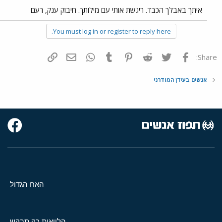
איתך באבלך הכבד. ריגשת אותי עם מילותך. חיבוק ענק, רעם
You must log in or register to reply here.
פייסבוק
Twitter
Reddit
Pinterest
Tumblr
WhatsApp
דואר אלקטרוני
הוסף קישור
Share:
אנשים בעידן המודרני
האח הגדול
הלוואות רק תבקש