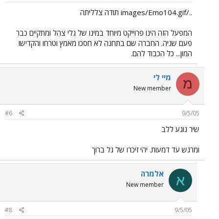
../images/Emo104.gif תודה צלליתה
המפעל הזה הינו פרוייקט מיוחד במינו של גלי צהל ומתקיים כבר
פעם שניה. החברה שם בתחנה לא חסכו מאמץ וטרחו והקדישו
המון... כל הכבוד להם.
מיי לי
מ
New member
#6
9/5/05
שיר נוגע ללב
ומרגש עד דמעות. יהי זיכרו של גל ברוך
אלמרה
א
New member
#8
9/5/05