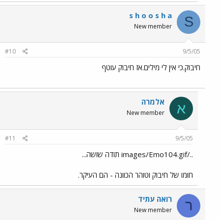
s h o o s h a
S
New member
#10
9/5/05
חיבוק.כי אין לי מילים.אז חיבוק עוטף
אלמרה
א
New member
#11
9/5/05
../images/Emo104.gif תודה שושה...
חומו של חיבוק וטוהר הכוונה - הם העיקר.
רואה עתיד
ר
New member