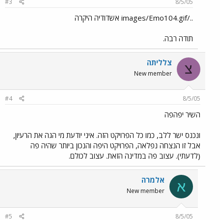
#3
8/5/05
../images/Emo104.gif אשדודיה היקרה
תודה רבה.
צלליתה
צ
New member
#4
8/5/05
השיר יפהפה
ונכנס ישר ללב, כמו כל הפרויקט הזה. איני יודעת מי הגה את הרעיון,
אבל זו הנצחה נפלאה, הפרויקט היפה והנכון ביותר שהיה פה
(לדעתי). עצוב פה במדינה הזאת. עצוב לכולם.
אלמרה
א
New member
#5
8/5/05