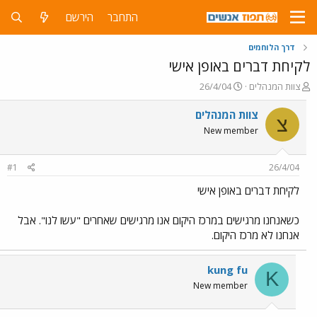
התחבר
הירשם
דרך הלוחמים
לקיחת דברים באופן אישי
פ
פ
צוות המנהלים
26/4/04
ו
ו
ת
ר
צוות המנהלים
צ
ח
ס
New member
ה
ם
נ
ב
ו
ת
#1
26/4/04
ש
א
א
ר
לקיחת דברים באופן אישי
י
ך
כשאנחנו מרגישים במרכז היקום אנו מרגישים שאחרים "עשו לנו". אבל
אנחנו לא מרכז היקום.
kung fu
K
New member