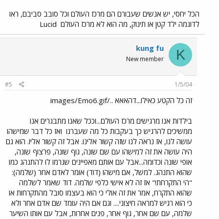
הכל יחסי, יש אנשים שעבורם הם מרכז העולם וכל סובב סביבם, ראו
לדוגמה ילד קטן או תינוק, מה הוא לא מרכז העולם
Lucid
kung fu
K
New member
#5
1/5/04
זה כל הקטע כאילו...דהאאא ../images/Emo6.gif
בילדות אנו מרגישים מרכז העולם...וככל שאנו מתבגרים אנו
ממשיכים להרגיש כך בעקבות כל מה שעברנו
ואז כל דבר שמישהו
עושה לנו, אז נראה לנו שזה קשור אלינו. אבל זה קשור אליו. הוא גם
היה עושה את זה למישהו עם שם שונה, גוף שונה, פרצוף שונה,
אופי שונה וכדומה...אבל עם אותם מאפיינים שגרמו לו להתנהג כמו
שהוא התנהג. למשל, אם מישהו (דוד) אומר לאדם אחר (שלמה):
"הי התקרחת!" אז זה לא אישי כלפי שלמה. דוד שאמר לשלמה
שהוא התקרח, אמר את זה אולי כי הוא בעצמו סובל מהתקרחות או
כי הוא רגיש למראה חיצוני.... וגם אם היה עומד שם אדם אחר ולא
שלמה, עם שם אחר, גוף אחר, פנים אחרות, אבל עם אותו השיער