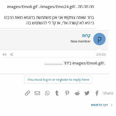
חה חה חה ../images/Emo6.gif ../images/Emo24.gif
ברור שאתה צוחק!!!!! אני אכן משתמשת בדוגמא הזאת הרבה!
כי היא לא קשורה אלי, אז קל לי להשתמש בה
קלות
ק
New member
#6
2/5/04
../images/Emo6.gif בידור .......................
You must log in or register to reply here.
פייסבוק
Twitter
Reddit
Pinterest
Tumblr
WhatsApp
דואר אלקטרוני
הוסף קישור
Share:
דרך הלוחמים