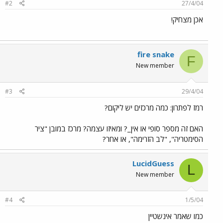
#2
27/4/04
אכן מצחיק!
fire snake
F
New member
#3
29/4/04
רמז לפתרון: כמה מרכזים יש ליקום?
האם זה מספר סופי או אין_? ומאיזו עצמה? מרכז במובן "ציר
הסימטריה", "לב הזרימה", או אחר?
LucidGuess
L
New member
#4
1/5/04
כמו שאמר אינשטיין