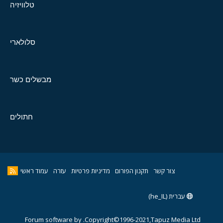
טלוויזיה
סלולארי
מבשלים כשר
חתולים
צור קשר
תקנון הפורום
מדיניות פרטיות
עזרה
עמוד ראשי
עברית (he_IL)
Forum software by
Copyright©1996-2021,Tapuz Media Ltd.