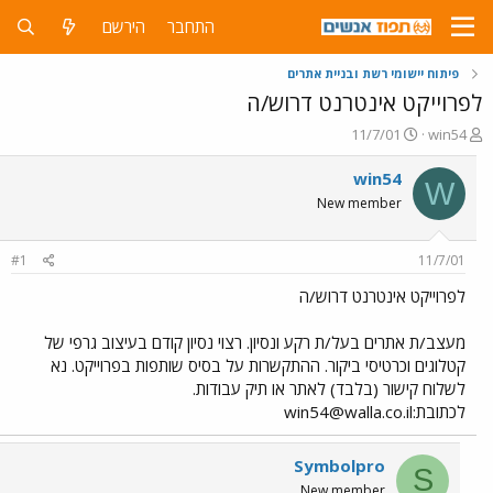
התחבר
הירשם
פיתוח יישומי רשת ובניית אתרים
לפרוייקט אינטרנט דרוש/ה
פ
פ
11/7/01
win54
ו
ו
ת
ר
win54
W
ח
ס
New member
ה
ם
נ
ב
ו
ת
#1
11/7/01
ש
א
א
ר
לפרוייקט אינטרנט דרוש/ה
י
ך
מעצב/ת אתרים בעל/ת רקע ונסיון. רצוי נסיון קודם בעיצוב גרפי של
קטלוגים וכרטיסי ביקור. ההתקשרות על בסיס שותפות בפרוייקט. נא
לשלוח קישור (בלבד) לאתר או תיק עבודות.
לכתובת:
win54@walla.co.il
Symbolpro
S
New member