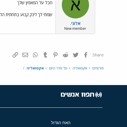
א
חבל על המאמץ שלך
שמתי לך לינק קבוע בתחתית הדף
אלוני.
New member
פייסבוק
Twitter
Reddit
Pinterest
Tumblr
WhatsApp
דואר אלקטרונ
הוסף קי
Share:
פורומים
אקטואליה
על סדר היום
אקטואליה
האח הגדול