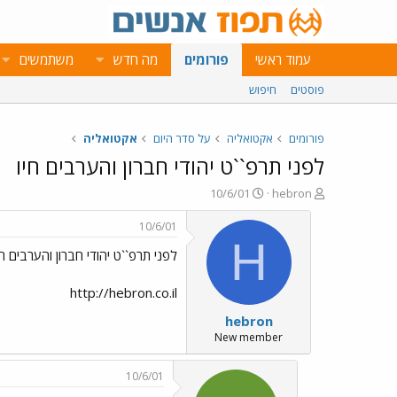
עמוד ראשי
פורומים
מה חדש
משתמשים
פוסטים
חיפוש
פורומים
אקטואליה
על סדר היום
אקטואליה
לפני תרפ``ט יהודי חברון והערבים חיו
פ
פ
10/6/01
hebron
ו
ו
ת
ר
10/6/01
ח
ס
H
לפני תרפ``ט יהודי חברון והערבים חי
ה
ם
נ
ב
ו
ת
http://hebron.co.il
ש
א
hebron
א
ר
י
New member
ך
10/6/01