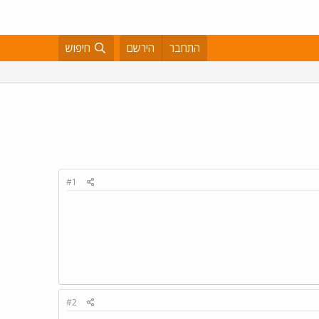
התחבר
הירשם
חיפוש
#1
#2