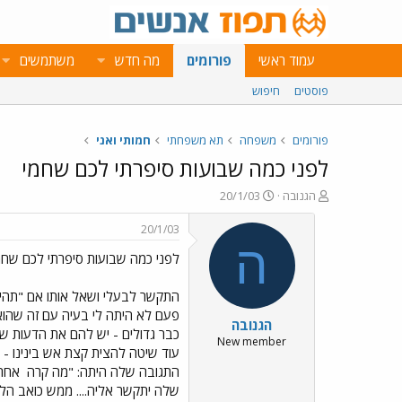
עמוד ראשי
פורומים
מה חדש
משתמשים
פוסטים
חיפוש
פורומים
משפחה
תא משפחתי
חמותי ואני
לפני כמה שבועות סיפרתי לכם שחמי
פ
פ
הגנובה
20/1/03
ו
ו
ת
ר
20/1/03
ח
ס
ה
לפני כמה שבועות סיפרתי לכם שחמ
ה
ם
נ
ב
ו
ת
התקשר לבעלי ושאל אותו אם "תהיה
ש
א
פעם לא היתה לי בעיה עם זה שהוא 
הגנובה
א
ר
כבר גדולים - יש להם את הדעות שלהם
י
New member
עוד שיטה להצית קצת אש בינינו - 
ך
התגובה שלה היתה: "מה קרה
אחרי 
שלה יתקשר אליה.... ממש כואב ה