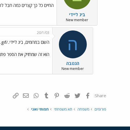
החיים כל כך קצרים כמה חבל לה
ביג ליידי
New member
20/1/03
ה
השם במרומים, ביג ליידי../images/Emo70.gif
הוא זה שמחזיק את הספר פתוח.
הגנובה
New member
פייסבוק
Twitter
Reddit
Pinterest
Tumblr
WhatsApp
דואר אלקטרונ
הוסף קי
Share:
פורומים
משפחה
תא משפחתי
חמותי ואני