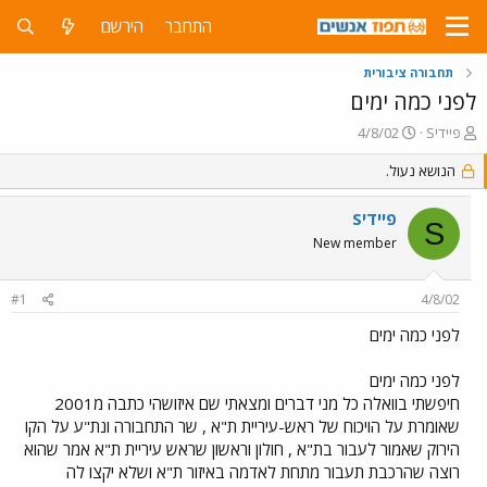
התחבר
הירשם
תחבורה ציבורית
לפני כמה ימים
פ
פ
Sפיידי
4/8/02
ו
ו
ת
ר
הנושא נעול.
ח
ס
ה
ם
Sפיידי
S
נ
ב
New member
ו
ת
ש
א
א
ר
#1
4/8/02
י
ך
לפני כמה ימים
לפני כמה ימים
חיפשתי בוואלה כל מני דברים ומצאתי שם איזושהי כתבה מ2001
שאומרת על הויכוח של ראש-עיריית ת"א , שר התחבורה ונת"ע על הקו
הירוק שאמור לעבור בת"א , חולון וראשון שראש עיריית ת"א אמר שהוא
רוצה שהרכבת תעבור מתחת לאדמה באיזור ת"א ושלא יקצו לה