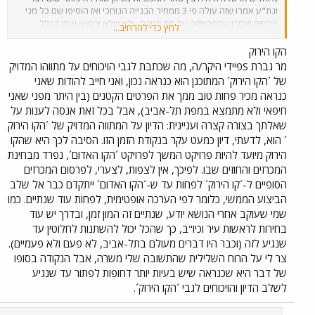
ונת"ע אמרו שזה עולה פי 3 ממחיר הבנייה הנוחכי ואז הוסיפו שם כל מני
פרטים ואמרו שהפרוייקט על סף סגירה , ז"א שלא יממשו אותו בכלל.
לחץ כדי להרחיב...
מישהו יודע אם בכול זאת יממשו את הפרוייקט או לא (אני מדבר על הקו
הירוק, לא האדום.) תודה
הקו הירוק
מר גברת Sפיידי היקר/ה, מה שכתבת לגבי הויכוחים על מתווהו המדויק
של ´הקו הירוק´ המתוכנן הוא כנראה נכון, ואני חייב להודות שאני
כנראה מכיר פחות טוב ממך את הפרטים הקטנים (בין היתר מפני שאני
חיפאי ולא מתמצא במפת תל-אביב), אבל בכל זאת אנסה לענות על
שאלתך בצורה קצרה ועניינית: הדיון על המתווה המדויק של ´הקו הירוק
´ הוא, לדעתי, דיון כמעט עקר בנקודת הזמן הזו. הסיבה לכך היא שהקו
הירוק מיועד להיות פרויקט המשך לפרויקט ´הקו האדום´, נפרד מבחינת
המכרזים והחוזים שבו. לפיכך, אין לצפות, לצערי, לפרסום המכרזים
הסופיים ל-´קו הירוק´ לפחות עד ש-´הקו האדום´ ייתקדם כבר אל שלב
הביצוע הממשי, כלומר לפי הערכה אופטימית, לפחות עוד שנתיים. כמו
שמי שעוקב אחרי הנושא יודע, שנתיים זה המון זמן, ובדרך יש עוד
בחירות לראשות עיר וכיו"ב, כך שהכל יכול להשתנות לחלוטין עד
שנגיע לזה (וכבר היו דברים מעולם בתל-אביב, לא פעם ולא פעמיים).
צר לי על הרוח השלילית שהתשובה שלי משרה, אבל הנקודה בסופו
של דבר היא שכנראה שיש בעיות יותר דחופות לפתור עד שנגיע
לשלב הדיון והויכוחים לגבי ´הקו הירוק´.