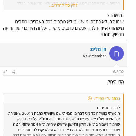
פרטים ואמרו שהפרוייקט על סף סגירה , ז"א שלא יממשו אותו בכלל.
לחץ כדי להרחיב...
מישהו יודע אם בכול זאת יממשו את הפרוייקט או לא (אני מדבר על הקו
הירוק, לא האדום.) תודה
-מישהו-?
שימו לב, לא כתבתי מישו!!! כי לא כותבים ככה בעברית!! כותבים
מישהו!! לא יודע למה אנשים כותבים מישו.... -כל זה היה כדי שההודעה
תקפוץ, תהנו!-
חן מלינג
ח
New member
#3
6/8/02
הקו הירוק
נכתב ע"י Sפיידי:
לפני כמה ימים
חיפשתי בוואלה כל מני דברים ומצאתי שם איזושהי כתבה מ2001 שאומרת
על הויכוח של ראש-עיריית ת"א , שר התחבורה ונת"ע על הקו הירוק
שאמור לעבור בת"א , חולון וראשון שראש עיריית ת"א אמר שהוא רוצה
שהרכבת תעבור מתחת לאדמה באיזור ת"א ושלא יקצו לה מסלולים
מיוחדים או שלא תיהיה בין שאר המכוניות מכיוון שזה לא פותר שום דבר