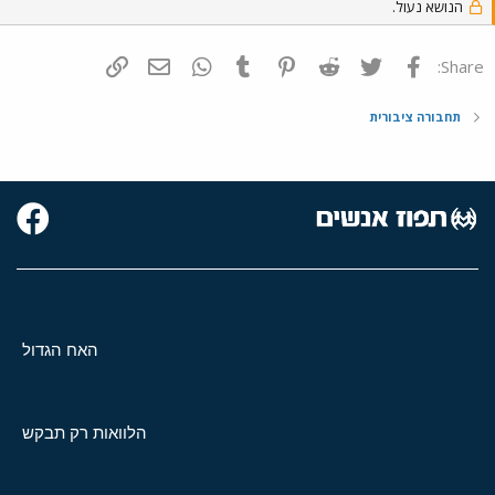
הנושא נעול.
הרוח השלילית שהתשובה שלי משרה, אבל הנקודה בסופו של דבר היא
שכנראה שיש בעיות יותר דחופות לפתור עד שנגיע לשלב הדיון
והויכוחים לגבי ´הקו הירוק´.
פייסבוק
Twitter
Reddit
Pinterest
Tumblr
WhatsApp
דואר אלקטרוני
הוסף קישור
Share:
תחבורה ציבורית
האח הגדול
הלוואות רק תבקש