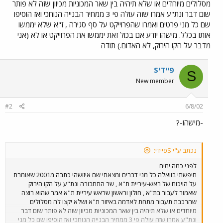
מסלולים מיוחדים או שלא תיהיה בין שאר המכוניות מכיוון שזה לא פותר
שום דבר ונת"ע אמרו שזה עולה פי 3 ממחיר הבנייה הנוחכי ואז הוסיפו
שם כל מני פרטים ואמרו שהפרוייקט על סף סגירה , ז"א שלא יממשו
אותו בכלל. מישהו יודע אם בכול זאת יממשו את הפרוייקט או לא (אני
מדבר על הקו הירוק, לא האדום.) תודה
Sפיידי
S
New member
#2
6/8/02
-מישהו-?
נכתב ע"י Sפיידי:
לפני כמה ימים
חיפשתי בוואלה כל מני דברים ומצאתי שם איזושהי כתבה מ2001 שאומרת
על הויכוח של ראש-עיריית ת"א , שר התחבורה ונת"ע על הקו הירוק
שאמור לעבור בת"א , חולון וראשון שראש עיריית ת"א אמר שהוא רוצה
שהרכבת תעבור מתחת לאדמה באיזור ת"א ושלא יקצו לה מסלולים
מיוחדים או שלא תיהיה בין שאר המכוניות מכיוון שזה לא פותר שום דבר
ונת"ע אמרו שזה עולה פי 3 ממחיר הבנייה הנוחכי ואז הוסיפו שם כל מני