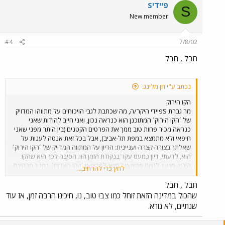
Sפיידי
S
New member
#4
7/8/02
חבל , חבל
נכתב ע"י חן מלינג:
הקו הירוק
מר גברת Sפיידי היקר/ה, מה שכתבת לגבי הויכוחים על מתווהו המדויק
של ´הקו הירוק´ המתוכנן הוא כנראה נכון, ואני חייב להודות שאני
כנראה מכיר פחות טוב ממך את הפרטים הקטנים (בין היתר מפני שאני
חיפאי ולא מתמצא במפת תל-אביב), אבל בכל זאת אנסה לענות על
שאלתך בצורה קצרה ועניינית: הדיון על המתווה המדויק של ´הקו הירוק´
הוא, לדעתי, דיון כמעט עקר בנקודת הזמן הזו. הסיבה לכך היא שהקו
הירוק מיועד להיות פרויקט המשך לפרויקט ´הקו האדום´, נפרד מבחינת
לחץ כדי להרחיב...
המכרזים והחוזים שבו. לפיכך, אין לצפות, לצערי, לפרסום המכרזים
הסופיים ל-´קו הירוק´ לפחות עד ש-´הקו האדום´ ייתקדם כבר אל שלב
חבל , חבל
הביצוע הממשי, כלומר לפי הערכה אופטימית, לפחות עוד שנתיים. כמו
שהכול במדינה הזאת זוחל כמו צב! טוב, נו, חיכינו הרבה זמן, אז עוד
שמי שעוקב אחרי הנושא יודע, שנתיים זה המון זמן, ובדרך יש עוד בחירות
שנתיים, לא נורא.
לראשות עיר וכיו"ב, כך שהכל יכול להשתנות לחלוטין עד שנגיע לזה
(וכבר היו דברים מעולם בתל-אביב, לא פעם ולא פעמיים). צר לי על