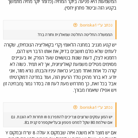
המשמעות היא פגיעה ביוקר המחיה (כלומר יוקר מחיה מתמשך
בקטע הזה וביטול פתרון יחסי).
נכתב ע"י boriska1:
הממשלה החליטה החלטה שמאלנית וחזרה בה?
יש קטע מגניב במחנה הלאומי (קרי בקואליציה הנוכחית), שקורה
לעתים שלא כולם חושבים בדיוק את אותו הדבר ויש להם,
רחמנא לצלן, דעות שונות בנושאים שעל הפרק. אז בעניינים
מסוימים מטילים משמעת קואליציונית, אך לא תמיד. כשזה לא
קורה כל אחת ואחד מצביע כראות עיניו והבנתו. נורא מוזר, אני
יודע. לא ברור מהיכן נולד הרעיון הזה, ועוד במדינה דמוקרטית!
אבל בכל זאת, כך מתרחש מעת לעת וזה בסדר גמור (מבחינה זו)
ויש אפילו שיאמרו מבורך.
נכתב ע"י boriska1:
יש המון עסקים שרוצים וצריכים להתפרנס וזו תחרות לא הוגנת. גם
אם שילמת 80 שקל למחט פטפון ובעליאקספרס קנית ב8.
אם יש מוצר ולא משנה איזה שבמקום X עולה 8 ש"ח ובמקום Y