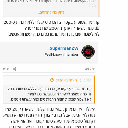
להיות מקסימום 3 שקלים, הרי התקורה היא לא פי 3 אלא פחות
מכך.
לחץ כדי להרחיב...
אני קונה קפה בWendy's בדולר קנדי אחד, זה 2.08 ש"ח,
ותהיי בטוחה שהם לא מפסידים על הקפה שאני קונה, אז די.
קח זמר שמופיע בקסריה, הכרטיס עולה ללא הנחות כ-200
צריך לחשוב על פרופורציות ולא להאמין לבכיינים.
₪, כמה נשאר לדעתך מה200 שח נטו לזמר?
לא לשכוח שבזכות הזמר מתפרנסים כמה עשרות אנשים.
SupermanZW
Well-known member
#18
4/6/26
נכתב ע"י חורזת באהבה:
קח זמר שמופיע בקסריה, הכרטיס עולה ללא הנחות כ-200
₪, כמה נשאר לדעתך מה200 שח נטו לזמר?
לא לשכוח שבזכות הזמר מתפרנסים כמה עשרות אנשים.
יאללה, אזרום איתך, בואי נניח שלזמר נשאר רק 20 ש"ח
נטו (לא הגיוני, אבל נניח, לצורך הדיון) ונניח שהוא מופיע
רק מול 500 איש, הופעה סופר קטנה, ואז הוא עשה
10000 ש"ח נטו, בשעה אחת, ככה, חפיף. בואי נניח