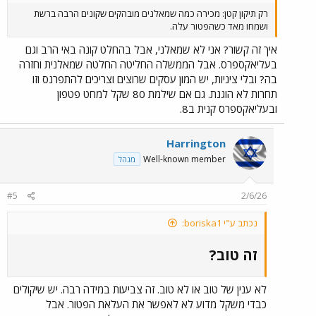
רק תיקון קטן: מכירה כמה שמאלנים מובהקים שקונים הרבה ברשת
ושמחו מאד כשהפטור עלה.
איך זה קשור? אני לא שמאלני, אבל בהחלט קונה באי הרב וגם
בעליאקספרס. אבל הממשלה החליטה החלטה שמאלנית וחזרה
בה? ובלי ציניות, יש המון עסקים שרוצים וצריכים להתפרנס וזו
תחרות לא הוגנת. גם אם שילמת 80 שקל למחט פטפון
ובעליאקספרס קנית ב8.
Harrington
Well-known member
מנהל
#5
2/6/26
נכתב ע"י boriska1:
זה טוב?​
לא ענין של טוב או לא טוב. זה צביעות במידה רבה. יש שיקולים
כבדי משקל מדוע לא לאפשר את העלאת הפטור. אבל