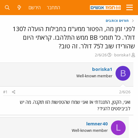
התחבר
הירשם
חורזים וכותבים
לפני זמן מה, הפטור ממע"מ בחבילות הועלה ל130
דולר. כל תומכי BB ממש התלהבו. קראתי היום
שהורידו שוב ל75 דולר. זה טוב?
פ
פ
2/6/26
boriska1
ו
ו
ת
ר
boriska1
B
ח
ס
Well-known member
ה
ם
נ
ב
ו
ת
#1
2/6/26
ש
א
א
ר
ואני, הקטן, התנגדתי אז ואני שמח שהטפשות הזו תוקנה. מה יש
י
לביביסטים להגיד?
ך
lemner40
L
Well-known member