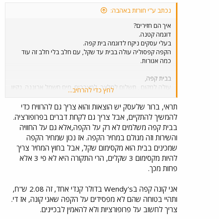
נכתב ע"י חורזת באהבה:
איך הם חזירים?
דוגמה קטנה.
בעלי עסקים ניקח לדוגמה בית קפה.
הקפה קפסוליה עולה בבית עד שקל, עם חלב בלי חלב זה עוד
כמה אגורות.
בבית קפה,
עולה למקום , תשלום למלצר, למצרכים, מים חשמל ארוננה, נקיון
לחץ כדי להרחיב...
ועוד.
נעבור לדוגמה בינונית.
תראי, ברור שלעסק יש הוצאות והוא צריך גם להרוויח כדי
חנות בגדים בקניון מול חנות בשוק, למי יש יותר הוצאות?
להמשיך להתקיים, אבל צריך גם לקחת דברים בפרופורציה.
בעל חנות בקניון יכול למכור במחיר השוק?
בבית קפה משלמים לא רק על הקפה,אלא גם על החוויה
והשירות וזה מגולם במחיר הקפה. אז נכון שמחיר הקפה
שמכינים בבית הוא מקסימום שקל, אבל בחוץ המחיר צריך
להיות מקסימום 3 שקלים, הרי התקורה היא לא פי 3 אלא
פחות מכך.
אני קונה קפה בWendy's בדולר קנדי אחד, זה 2.08 ש"ח,
ותהיי בטוחה שהם לא מפסידים על הקפה שאני קונה, אז די.
צריך לחשוב על פרופורציות ולא להאמין לבכיינים.