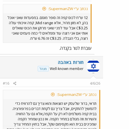
נכתב ע"י SupermanZW:
12 ש"ח לכוס קפה זה סופר מוגזם. במסעדות שאני אוכל
בהן, לא מזון מהיר, אלא Mid range, קפה איכותי עולה
C$3.25 אבל עוד לפני שאני מרוקן את הכוס שואלים
אותי אם אני רוצה עוד וממלאים לי כמה פעמים שאני
רוצה, בלי הגבלה. C$3.25 זה 6.76 ש"ח.
עוברת לגור בקנדה.
חורזת באהבה
Well-known member
מנהל
#16
4/6/26
נכתב ע"י SupermanZW:
תראי, ברור שלעסק יש הוצאות והוא צריך גם להרוויח כדי
להמשיך להתקיים, אבל צריך גם לקחת דברים בפרופורציה.
בבית קפה משלמים לא רק על הקפה,אלא גם על החוויה
והשירות וזה מגולם במחיר הקפה. אז נכון שמחיר הקפה
שמכינים בבית הוא מקסימום שקל, אבל בחוץ המחיר צריך