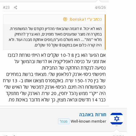
#23
4/6/26
נכתב ע"י boriska1:
הוא לא יכול. זו דוגמה שהבאתי מהדיון הקודם של המשתפרת.
במקרה זה מוצר שמעטים מאוד מזמינים, הוא צריך להחזיק
מלאי "מת".... הוא משלם מע"מ,מסים אחזקת מבנה ועוד. ולא
היה קורה כלום אם במקום 8 שקל 10 שקלים.
אם הפער הוא בין 8 ל-10 שקלים לא הייתי טורחת לבזבז
את זמני על כניסה לאפליקציה או לרשת ובהמשך על
נסיעה לנקודת החלוקה של החבילות.
חיפשתי כיסוי-ארנק לפלאפון שלי. מצאתי ברשת במחירים
של בין 150-170 ש"ח. באקספרס מצאנו אותו ב- 13 ש"ח
כשהמשלוח היה חינם. הכיסוי-ארנק למכשיר של האיש שלי
היה "יקר" ממש (הכל יחסי), 20 ש"ח. הארנק שלי מתפקד
כבר 14 חדשים ונראה מצוין, כך שלא מדובר באיכות פח.
חורזת באהבה
Well-known member
מנהל