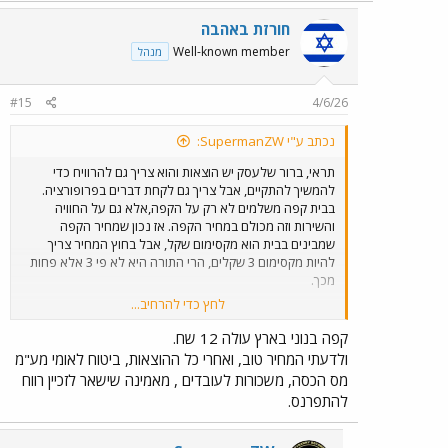
חורזת באהבה
Well-known member
מנהל
#15
4/6/26
נכתב ע"י SupermanZW:
תראי, ברור שלעסק יש הוצאות והוא צריך גם להרוויח כדי
להמשיך להתקיים, אבל צריך גם לקחת דברים בפרופורציה.
בבית קפה משלמים לא רק על הקפה,אלא גם על החוויה
והשירות וזה מכולם במחיר הקפה. אז נכון שמחיר הקפה
שמבינים בבית הוא מקסימום שקל, אבל בחוץ המחיר צריך
להיות מקסימום 3 שקלים, הרי התורה היא לא פי 3 אלא פחות
מכך.
לחץ כדי להרחיב...
אני קונה קפה בWendy's בדולר קנדי אחד, זה 2.08 ש"ח,
ותהיי בטוחה שהם לא מפסידים על הקפה שאני קונה, אז די.
קפה בנוני בארץ עולה 12 שח.
צריך לחשוב על פרופורציות ולא להאמין לבכיינים.
ולדעתי המחיר טוב, ואחרי כל ההוצאות, ביטוח לאומי מע"מ
מס הכסה, משכורות לעובדים , מאמינה שישאר לזכיין רווח
להתפרנס.