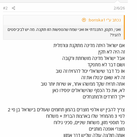
#2
2/6/26
נכתב ע"י boriska1:
ואני, הקטן, התנגדתי אז ואני שמח שהטפשות הזו תוקנה. מה יש לביביסטים
להגיד?
אם ישראל היתה מדינה מתוקנת ונורמלית
זה היה לא תקין
אבל ישראל מדינה מושחתת ורקובה
ושום דבר לא מתפקד
אז כל דבר שישראלי יכול להרויח זה טוב
זה לא שאם יבטלו את זה
אתה תרויח שקל ממשהו אחר, או שירות יותר טוב
לא, את כל הכסף שהישראלים יפסידו כאן
יילך לחרדים ולמתנחלים
צריך להבין יש אלפי מוצרים בהמון תחומים שעולים בישראל בן פי 2
לפי 3 מהמחיר שלו בארצות הברית + משלוח
כל תוספי מזון, משחות שיניים, סכיני גילוח
מוצרי אופנה מותגיים
אותה חולצה עולה שליש דרך אמזון