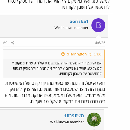
למשל 80, יואיל נא מקום Y להוזיל את המחיר ולהפסיק לנסות
להתעשר על חשבון לקוחותיו.
boriska1
B
Well-known member
#9
4/6/26
נכתב ע"י Harrington:
אם יש מוצר ולא משנה איזה שבמקום X עולה 8 ש"ח ובמקום Y
למשל 80, יואיל נא מקום Y להוזיל את המחיר ולהפסיק לנסות
להתעשר על חשבון לקוחותיו.
הוא לא יכול. זו דוגמה שהבאתי מהדיון הקודם של המשתפרת.
במקרה זה מוצר שמעטים מאוד מזמינים, הוא צריך להחזיק
מלאי "מת".... הוא משלם מע"מ,מסים אחזקת מבנה ועוד. ולא
היה קורה כלום אם במקום 8 שקל 10 שקלים.
משתפרת1
Well-known member