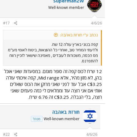
SupermanZW
Well-known member
#17
4/6/26
נכתב ע"י חורזת באהבה:
קפה בנוני בארץ עולה 12 שח.
ולדעתי המחיר טוב, ואחרי כל ההוצאות, ביטוח לאומי מע"מ
מס הכסה, משכורות לעובדים , מאמינה שישאר לזכיין רווח
להתפרנס.
12 ש"ח לכוס קפה זה סופר מוגזם. במסעדות שאני אוכל
בהן, לא מזון מהיר, אלא Mid range, קפה איכותי עולה
C$3.25 אבל עוד לפני שאני מרוקן את הכוס שואלים
אותי אם אני רוצה עוד וממלאים לי כמה פעמים שאני
רוצה, בלי הגבלה. C$3.25 זה 6.76 ש"ח.
חורזת באהבה
Well-known member
מנהל
#22
4/6/26