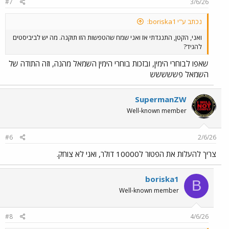
#7
3/6/26
נכתב ע"י boriska1:
ואני, הקטן, התנגדתי אז ואני שמח שהטפשות הזו תוקנה. מה יש לביביסטים
להגיד?
שאפו לבוחרי הימין, ובזכות בוחרי הימין השמאל מהנה, וזה התודה של
השמאל פששששש
SupermanZW
Well-known member
#6
2/6/26
צריך להעלות את הפטור ל10000 דולר, ואני לא צוחק.
boriska1
B
Well-known member
#8
4/6/26