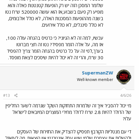
שלזמר המסכן הזה יש רק הופעות קטנטנות כאלה והוא
מופיע רק פעם בשבוע,אז הוא עושה 520000 ש"ח נטו
בשנה מההופעות המסכנות האלה, לא כולל אלבומים,
לא כולל סינגלים, לא כולל אירועים.
עכשיו, למה זה לא הגיוני? כי כרטיס בהנחה עולה 100,
אז מה, על אלה הזמר מפסיד? נטו זה חצי מברוטו
בערך,לפי זה על כל כרטיס בהנחה הזמר צריך להפסיד
30 ש"ח, והרי זה לא יכול להיות שיסכים לצאת מופסד.
SupermanZW
Well-known member
#13
4/6/26
מי יכול להסביר איך זה שלמרות התחזקות השקל שגרמה לשער החליפין
של הדולר להיות 2.8 ש"ח לדולר מחירי המוצרים המיובאים לישראל
עלו?
די עם מנטליות הקורבן! תפסיקו להצדיק את החזירות של העסקים
ולהשלות את עצמכם שלמי שיש עסק אינטרנטי אין הוצאות. מה לעזאזל