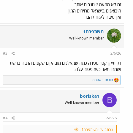
זה לא המעמ שגונבים אותך
היבואנים בישראל מרויחים המון
ואין סיבה לעזור להם
משתפרת1
Well-known member
#3
2/6/26
רק תיקון קטן: מכירה כמה שמאלנים מובהקים שקונים הרבה ברשת
ושמחו מאד כשהפטור עלה.
R
חורזת באהבה
e
a
c
boriska1
B
t
Well-known member
i
o
n
#4
2/6/26
s
:
נכתב ע"י משתפרת1: