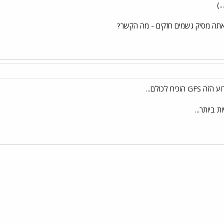
.)
 ביותר...
י
שור