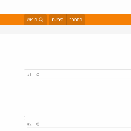
התחבר
הירשם
חיפוש
#1
#2