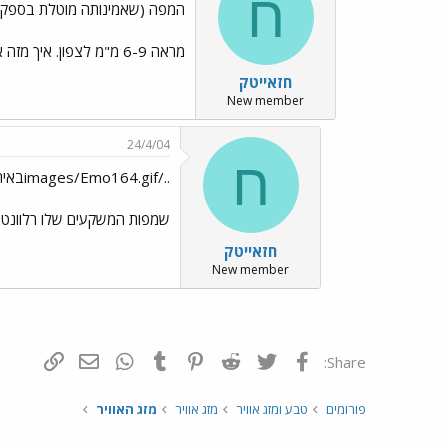
ח
המפה (שאמינותה מוטלת בספק..
מראה 6-9 מ"מ לצפון. איך מזה אתה מסיק גשמים חזקים - מה הקשר?
חזאייטק
New member
24/4/04
ח
../images/Emo164.gifבאירוע הזה GFS הוכיח לכולם...
שמפות המשקעים שלו רלוונטיות
חזאייטק
New member
פייסבוק
Twitter
Reddit
Pinterest
Tumblr
WhatsApp
דואר אלקטרונ
הוסף קי
Share:
פורומים
טבע ומזג אוויר
מזג אוויר
מזג האוויר