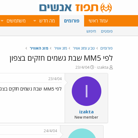
עמוד ראשי
פורומים
מה חדש
משתמשים
פוסטים
חיפוש
פורומים
טבע ומזג אוויר
מזג אוויר
מזג האוויר
לפי MM5 שבת גשמים חזקים בצפון
פ
פ
23/4/04
izakta
ו
ו
ת
ר
23/4/04
ח
ס
I
לפי MM5 שבת גשמים חזקים בצפון
ה
ם
נ
ב
ו
ת
ש
א
izakta
א
ר
י
New member
ך
24/4/04