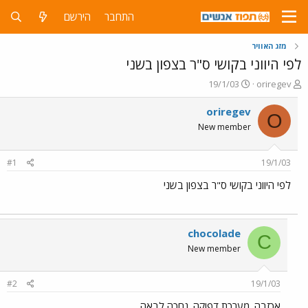
התחבר
הירשם
מזג האוויר
לפי היווני בקושי ס"ר בצפון בשני
פ
פ
19/1/03
oriregev
ו
ו
ת
ר
oriregev
O
ח
ס
New member
ה
ם
נ
ב
ו
ת
#1
19/1/03
ש
א
א
ר
לפי היווני בקושי ס"ר בצפון בשני
י
ך
chocolade
C
New member
#2
19/1/03
אכזבה. מערכת דפוקה. נחכה לבאה.