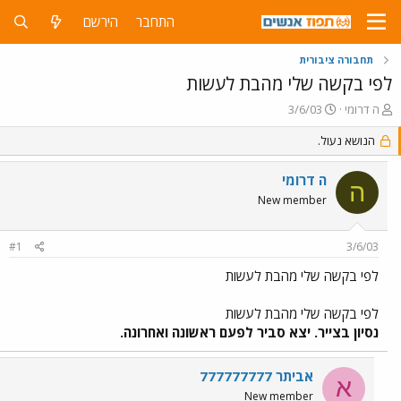
התחבר
הירשם
תחבורה ציבורית
לפי בקשה שלי מהבת לעשות
פ
פ
ה דרומי
3/6/03
ו
ו
ת
הנושא נעול.
ר
ח
ס
ה
ם
ה דרומי
ה
נ
ב
New member
ו
ת
ש
א
א
ר
#1
3/6/03
י
ך
לפי בקשה שלי מהבת לעשות
לפי בקשה שלי מהבת לעשות
נסיון בצייר. יצא סביר לפעם ראשונה ואחרונה.
אביתר 777777777
א
New member