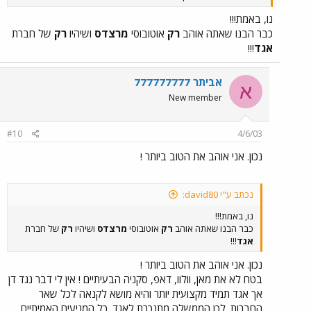
נו, באמת!!!
כבר הבנו שאתה אוהב
רק
אוטובוסי
מרצדס
ושיהיו
רק
של חברת
אגד
!!!
אביתר 777777777
א
New member
#10
4/6/03
נכון. אני אוהב את הטוב ביותר !
נכתב ע"י david80:
נו, באמת!!!
כבר הבנו שאתה אוהב
רק
אוטובוסי
מרצדס
ושיהיו
רק
של חברת
אגד
!!!
נכון. אני אוהב את הטוב ביותר !
בטח לא את מאן, וולוו, דאפ, סקניה הבעיתיים ! אין לי דבר נגד דן
אך אגד תמיד מקצועית יותר והיא מושא לקנאה לכל שאר
החברות. לכן הממשלה מתנכרת לאגד. כל המניעים האמיתיים