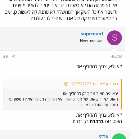
של ההפרטה הם לא כשרים ! הרי אגד יכולה להוריד מחירים
ולשבור את כל השוק אך הממשלה לא נותנת לה לעשות כן. שים
לב למערך התחזוקה של אגד. יש שני לו בעולם ?
suprman1
S
New member
#9
4/6/03
לא ולא, צריך להחליף את
נכתב ע"י אביתר 777777777:
יצא יפה מאוד. צריך רק להחליף את
האוטו של דן באוטו של אגד כי אגד היא הגדולה מכולן והיא זו המשפיעה
ביותר על התח"צ בארץ.
לא ולא, צריך להחליף את
האוטובוס
ברכבת
רק רכבת
ארזS