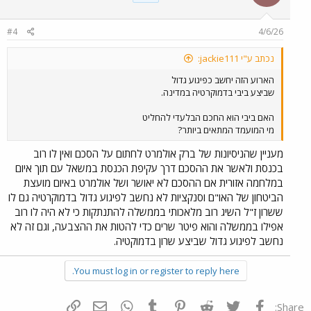
#4
4/6/26
נכתב ע"י jackie111:
הארוע הזה יחשב כפיגוע גדול
שביצע ביבי בדמוקרטיה במדינה.
האם ביבי הוא החכם הבלעדי להחליט
מי המועמד המתאים ביותר?
מעניין שהניסיונות של ברק אולמרט לחתום על הסכם ואין לו רוב
בכנסת ולאשר את ההסכם דרך עקיפת הכנסת במשאל עם תוך איום
במלחמה אזורית אם ההסכם לא יאושר ושל אולמרט באיום מועצת
הביטחון של האו"ם וסנקציות לא נחשב לפיגוע גדול בדמוקרטיה גם לו
ששרון ז"ל השיג רוב מלאכותי בממשלה להתנתקות כי לא היה לו רוב
אפילו בממשלה והוא פיטר שרים כדי להטות את ההצבעה, וגם זה לא
נחשב לפיגוע גדול שביצע שרון בדמוקטיה.
You must log in or register to reply here.
פייסבוק
Twitter
Reddit
Pinterest
Tumblr
WhatsApp
דואר אלקטרוני
הוסף קישור
Share: