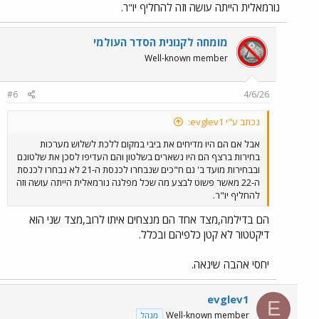
נורמאלית הייתה עושה וזה להחליף יו"ר.
מומחה לקנונית הסדר העולמי
Well-known member
#6
4/6/26
נכתב ע"י evglev1:
אבל אם הם היו מדיחים את ביבי במקום ללכת לשלוש מערכות
בחירות ברצף הם היו נשארים בשלטון והם העדיפו לסכן את שלטונם
ובבחירות מועד ב' גם ח"כים שנבחרו לכנסת ה-21 לא נבחרו לכנסת
ה-22 מאשר פשוט לבצע מה שכל מפלגה נורמאלית הייתה עושה וזה
להחליף יו"ר.
הם בדילמה,מצד אחד הם מנצחים איתו לרוב,מצד שני הוא
דיקטטור לא קטן כלפיהם ובכלל.
יחסי אהבה שינאה.
evglev1
E
Well-known member
מנהל