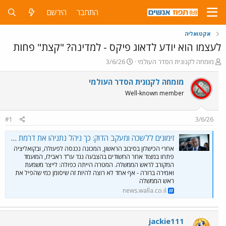
התחבר
הירשם
אקטואליה
לעצמו הוא יודע לדאוג פיקס - למדינה? "קצת" פחות
פ
פ
מומחה לקנונית הסדר העולמי
3/6/26
ו
ו
ת
ר
מומחה לקנונית הסדר העולמי
ח
ס
Well-known member
ה
ם
נ
ב
ו
ת
#1
3/6/26
ש
א
א
ר
זימונים ללשכה ומעקב הדוק: כך ניהל נתניהו את דרמת מבקר המדינה - וואלה חדשות
י
אחרי הכישלון בסיבוב הראשון, המכונה נכנסה לפעולה, ובקואליציה
ך
פתחו במצוד אחר החשודים בהצבעה נגד עו"ד ראבילו, המועמד
המקורב לראש הממשלה. המטרה הייתה כפולה: לייצר משמעת
ואמירה ברורה - אף אחד לא רוצה להיות זה שיסומן כמי שהפיל את
ראש הממשלה
news.walla.co.il
jackie111