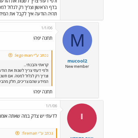
ולפי דעתי צריך לשנות את הודעת
ההודעה ע"י הוספת תגובה לה
בדף הראשון וצריך רק לגלול למ
תהיה הודעה איך לקבל את המידע
1/1/06
M
תחנה יפה!
נכתב ע"י lego man:
mucool2
קראתי והבנתי...
New member
ולפי דעתי צריך לשנות את הודע
וצריך רק לגלול למטה. אם תשנ
המידע שהם צריכים, חלק מהבעי
תחנה יפה!
1/1/06
י
לדעתי יש צדק במה שאתה אומר
נכתב ע"י fireman: