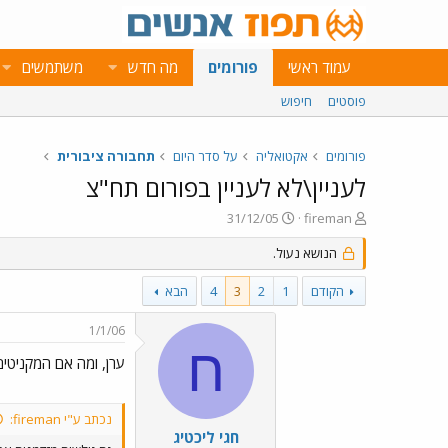
עמוד ראשי
פורומים
מה חדש
משתמשים
פוסטים
חיפוש
פורומים
אקטואליה
על סדר היום
תחבורה ציבורית
לעניין\לא לעניין בפורום תח"צ
פ
פ
31/12/05
fireman
ו
ו
ת
הנושא נעול.
ר
ח
ס
ה
ם
הקודם
1
2
3
4
הבא
נ
ב
ו
ת
1/1/06
ש
א
ח
א
ר
ערן, ומה אם המקניטי
י
ך
נכתב ע"י fireman:
חגי ליכטיג