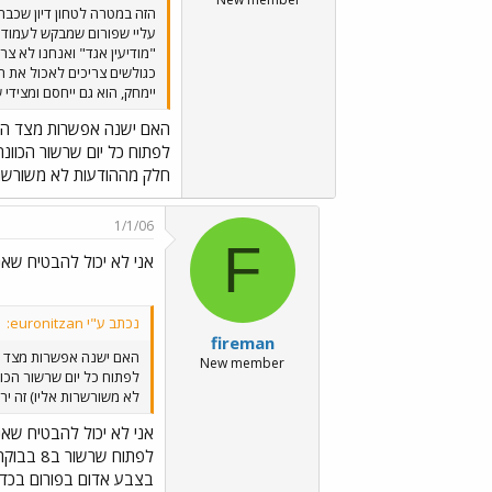
הזה במטרה לטחון דיון שכבר
עליי שפורום שמבקש לעמוד ב
"מודיעין אגד" ואנחנו לא צר
כגולשים צריכים לאכול את ה
יימחק, הוא גם ייחסם ומציד
האם ישנה אפשרות מצד המ
חלק מההודעות לא משורשרות א
1/1/06
F
אני לא יכול להבטיח שאנ
נכתב ע"י euronitzan:
fireman
האם ישנה אפשרות מצד 
New member
לא משורשרות אליו) זה ירא
אני לא יכול להבטיח שאנ
לפתוח 
בצבע אדום בפורום בכדי