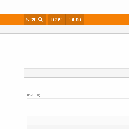
התחבר
הירשם
חיפוש
#54