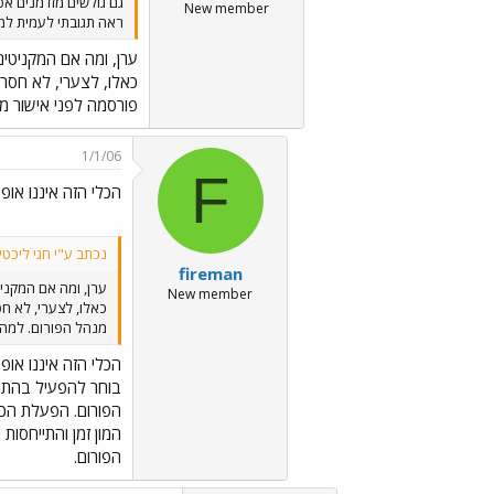
גם גולשים מזדמנים א
New member
ראה תגובתי לעמית למ
ערן, ומה אם המקניטי
כאלו, לצערי, לא חסר
פורסמה לפני אישור מ
1/1/06
F
הכלי הזה איננו אופ
נכתב ע"י חגי ליכטיג
fireman
ערן, ומה אם המקני
New member
כאלו, לצערי, לא ח
מנהל הפורום. למה
הכלי הזה איננו אופ
בוחר להפעיל בהתאם
הפורום. הפעלת הכל
המון זמן והתייחסו
הפורום.