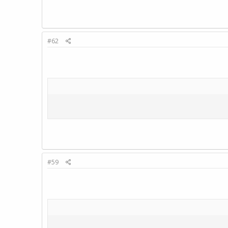
#62
#59