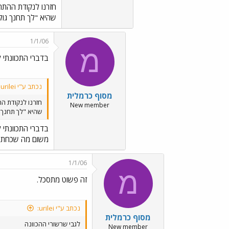
חזרנו לנקודת ההת
שהיא "לך תחנך גול
1/1/06
מ
בדברי התכוונתי 
נכתב ע"י urilei:
מסוף כרמלית
חזרנו לנקודת ה
New member
שהיא "לך תחנך 
בדברי התכוונתי 
משום מה שכחתי א
1/1/06
מ
זה פשוט מתסכל.
נכתב ע"י urilei:
מסוף כרמלית
לגבי שרשורי ההכוונה
New member