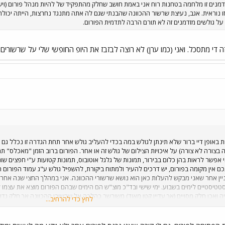
דמנים זו מלחמה בטחנות רוח אני באמת חושב שחלק מהתפקיד של להיות מנהל פורום (ויש
זו נוראית. אגב, נעיצת שרשור ההכוונה שהבנתי שגם לה אתה מתנגד נחרצות, הייתה יכו
על גולשים מזדמנים זה לא תורם הרבה לתדמית הפורום.
די מתסכל. ואני (כמו ערן) לא רוצה לבזבז את היופ החופשי שלי על שרשורים, ס
ת באופן דיי ברור שלא תינתן לגולש במה בכדי להעליב גולש אחר תחת הגדרה זו נכלל גם 
בצורה לא צורה) על איכויות הצילום של גולש זה או אחר. הפורום ברוב הזמן "מאכלס" ת
אפשר לראות בהן כלום בבירור, תמונות של גלגל אוטובוס, תמונות קטועות ע"י חפצים שו
כם אין מקומה בפורום, יש דרכים להעיר ולמתוח ביקורת, להשפיל גולש ע"ג עמוד הפורום
ניין אחר שאני מבקש להעלות כאן הוא נושא שרשורי ההכוונה. אני במהלך החצי שנה אחר
 ואכן חלק מסויים (אך עדיין קטן מאוד) משורשר כהלכה אל שרשורי ההכוונה אך חלק ג
לחץ כדי להרחיב...
שבד"כ עונים על שאלות ההכוונה.
כל עוד יש בפורום שרשור שאלות הכוונה ועדיין 
ם, אם אין שרשור הכוונה ראו בקשה זו כבטלה ומבוטלת
זה לא ייתכן שבכל מוצ"ש 
נה ובצורה כזו או אחרת גולשי הפורום הקבועים נותנים לזה יד. שתהיה לכולנו שנה אזרחית