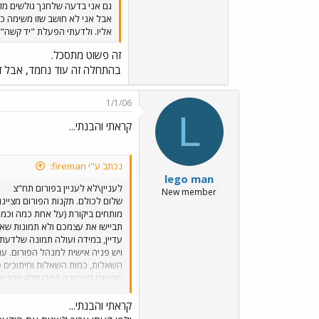
גם אני בדעה שלחנך גולשים מז
אבל אני לא חושב שזו משימה כ
אליו. ולדעתי הפעלת "יד קשה" 
זה פשוט מתסכל.
בהתחלה זה עוד נחמד, אבל זה 
1/1/06
L
קראתי והבנתי...
נכתב ע"י fireman:
lego man
לעניין\לא לעניין בפורום תח"צ
New member
שלום לכולם. תקנות הפורום מציינו
מותחים ביקורת (על אחת כמה וכמה 
תביישו את עצמכם ולא תמונות שאי 
עדיין, במידה ועולה תמונה שלדעת
ויש פניה אישית למנהל הפורום. ע
שרשורי ההכוונה פתרו חלק מהבעיה
אני מבקש מהגולשים בפורום, אלו 
מבקש שלא לסייע לאותם גולשי
קראתי והבנתי...
את הפורום עם בלאגן שרשורי ההכוו