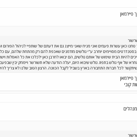
 פיירמאן
רשור
 טחנו כאן עשרות פעמים ואני מניח שאני מייצג גם את דעתם של שותפיי לניהול הפורום ו
סטנדרטים מסויימים יוחרב ע"י גולשים מזדמנים שאכפת להם רק מהתחת שלהם, עם כל הכ
יכים להיות הבית שימוש של אותם גולשים, הם יבואו לחרבן כאן ילכלכו את כל האסלות ויש
חרא של אף גולש בתפוז. גולש שיבוא היום, יעלה הודעה שלא תשורשר ויימחק יבין שבפעם
י שיתקשר לכל חברות התחבורה בארץ בשביל לקבל הכוונה. הרצון הטוב שלנו לא צריך להיו
 פיירמאן
 קובי
נהלים
רשור