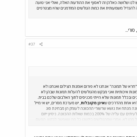
 לנו שלושה כאלה) זה לאסוף את ההודעות האלה, ואולי אני טועה
לה להגדיל משמעותית את כמות הגולשים המזדמנים שהיו מצטרפים
ורי...
#37
"חרא של תמונה" אנחנו לא פורום אומנות הצילום ואנחנו לא
מונות איכותיות ואני מבקש מהגולשים להעלות תמונות שבהן לא
נים ובכלל תמונות שלא הייתי מכניסים לתוך האלבום שלכם בבית.
 היא אחת מהדרכים ש
אינן מקובלות
, יש מערכת מסרים, יש אי מייל
ונה מנתח את נושא שרשורי ההכוונה לעומק הן מבחינת סוג
השאלות, כמות השאלות וחיתוכים סטטיסטיים לימים בשבוע. ימי שישי ובד"כ מוצ"ש הם הימים שבהם הפורום מוצא את עצמו לעיתים עם עליה של 200% בכמות שאלות ההכוונה. ניסיון ייזום
דול מהן לא. אחרי שמהגולשים ביקשנו כל מה שאפשר לבקש, הפעם
עולות בפורום שאלות הכוונה שאינן משורשרות כהלכה אני
גולשים שאינן נמנים על הגרעין הקבוע של הגולשים בפורום יחריבו
 טובה ושבוע מצויין.
אני אשמח אם תאשרו שקראתם את