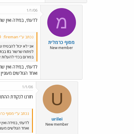
1/1/06
מ
לדעתי, במידה ואין שר
נכתב ע"י fireman:
מסוף כרמלית
אני לא יכול להבטיח ש
New member
לפתוח
בפורום בכדי להעלות 
לדעתי, במידה ואין שר
ואחד הגולשים מעוניין
1/1/06
U
חזרנו לנקודת ההת
נכתב ע"י מסוף כרמ
urilei
לדעתי, במידה ואין 
New member
ואחד הגולשים מעוני