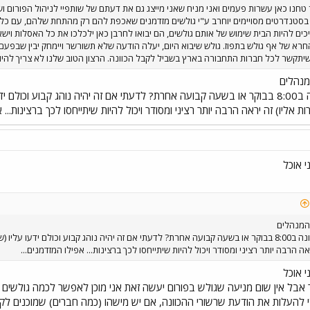
 טחנו כאן עשרות פעמים ואני מניח שאני מייצג גם את דעתם של שותפיי לניהול הפורום ו
סטנדרטים מסויימים יוחרב ע"י גולשים מזדמנים שאכפת להם רק מהתחת שלהם, עם כל הכ
יכים להיות הבית שימוש של אותם גולשים, הם יבואו לחרבן כאן ילכלכו את כל האסלות ויש
חרא של אף גולש בתפוז. גולש שיבוא היום, יעלה הודעה שלא תשורשר ויימחק יבין שבפעם
י שיתקשר לכל חברות התחבורה בארץ בשביל לקבל הכוונה. הרצון הטוב שלנו לא צריך להיו
נהלים
לפתוח כל יום שרשור הכוונה ב8:00 בבוקר או בשעה קבועה אחרת? לדעתי אם זה יהיה נוהג
ליו) זה יראה הרבה יותר רציני ומסודר ויכול להיות שיתייחסו לכך ברצינות... א
י אוכל
המנהלים
לפתוח כל יום שרשור הכוונה ב8:00 בבוקר או בשעה קבועה אחרת? לדעתי אם זה יהיה נוהג קבוע וכ
ה הרבה יותר רציני ומסודר ויכול להיות שיתייחסו לכך ברצינות... אפילו המזדמנים...
י אוכל
שרשור ב8 בבוקר אבל אין שום מניעה שגולש בפורום יעשה זאת אני מוכן לאפשר לכמ
 להעלות את הודעת שרשורי ההכוונה, אם יש מישהו (כמה חברים) שמוכנים ל