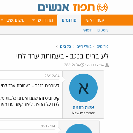
עמוד ראשי
פורומים
מה חדש
משתמשים
פוסטים
חיפוש
פורומים
בעלי חיים
כלבים
לעוברים בנגב - בעמותת ערד לחי
פ
פ
אשה כחמה
28/12/04
ו
ו
ת
ר
28/12/04
ח
ס
א
לעוברים בנגב - בעמותת ערד לחי
ה
ם
נ
ב
ו
ת
קיס וביס זהו שמנו ואנחנו כלבות מ
ש
א
לכם על החצר. ליצור קשר עם מארי 08-9957336, 052-3817309 או דוני -9972073
אשה כחמה
א
ר
י
New member
ך
28/12/04