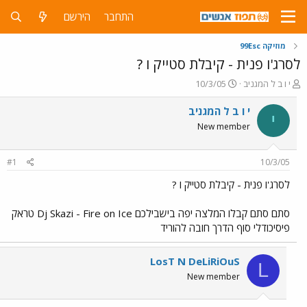
התחבר
הירשם
מוזיקה 99Esc
לסרג'ו פנית - קיבלת סטייק ו ?
פ
פ
י ו ב ל המגניב
10/3/05
ו
ו
ת
ר
י ו ב ל המגניב
י
ח
ס
New member
ה
ם
נ
ב
ו
ת
#1
10/3/05
ש
א
א
ר
לסרג'ו פנית - קיבלת סטייק ו ?
י
ך
סתם סתם קבלו המלצה יפה בישבילכם Dj Skazi - Fire on Ice טראק
פיסיכודלי סוף הדרך חובה להוריד
LosT N DeLiRiOuS
L
New member