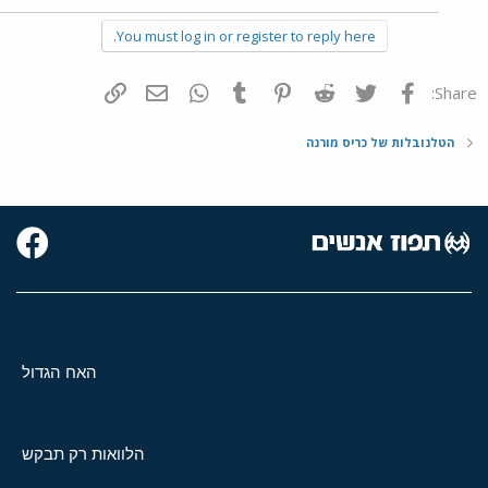
You must log in or register to reply here.
פייסבוק
Twitter
Reddit
Pinterest
Tumblr
WhatsApp
דואר אלקטרוני
הוסף קישור
Share:
הטלנובלות של כריס מורנה
האח הגדול
הלוואות רק תבקש