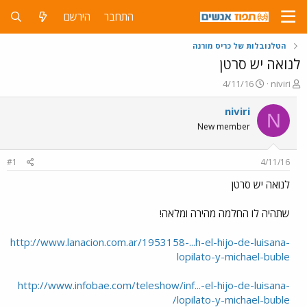
התחבר
הירשם
הטלנובלות של כריס מורנה
לנואה יש סרטן
פ
פ
4/11/16
niviri
ו
ו
ת
ר
niviri
N
ח
ס
New member
ה
ם
נ
ב
ו
ת
#1
4/11/16
ש
א
א
ר
לנואה יש סרטן
י
ך
שתהיה לו החלמה מהירה ומלאה!
http://www.lanacion.com.ar/1953158-...h-el-hijo-de-luisana-
lopilato-y-michael-buble
http://www.infobae.com/teleshow/inf...-el-hijo-de-luisana-
lopilato-y-michael-buble/