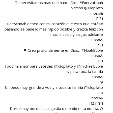
Te necesitamos mas que nunca Dios #FuerzaNoah
vamos @lulopilato
&nbsp
נדיה
#FuerzaNoah deseo con mi corazón que esto que estás
pasando se pase lo más rápido posible y crezca feliz con
mucha salud y salgas adelante
&nbsp
מרי
Creo profundamente en Dios... #NoahBuble ❤
&nbsp
מנו
Todo mi amor para ustedes @lulopilato y @michaelbuble
y para toda la familia!
&nbsp
פקו
Un beso muy grande a vos y a toda tu familia @lulopilato
..! o
&nbsp
חימה ברון
Dormí muy poco d la angustia q me dió esta noticia. Q