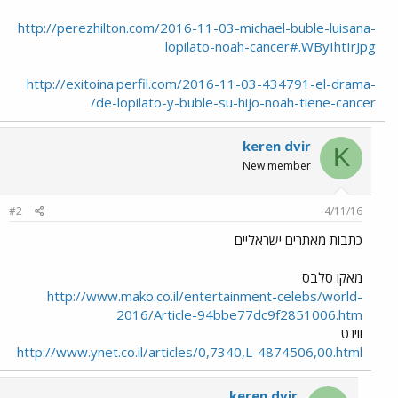
http://perezhilton.com/2016-11-03-michael-buble-luisana-
lopilato-noah-cancer#.WByIhtIrJpg
http://exitoina.perfil.com/2016-11-03-434791-el-drama-
de-lopilato-y-buble-su-hijo-noah-tiene-cancer/
keren dvir
K
New member
#2
4/11/16
כתבות מאתרים ישראליים
מאקו סלבס
http://www.mako.co.il/entertainment-celebs/world-
2016/Article-94bbe77dc9f2851006.htm
ווינט
http://www.ynet.co.il/articles/0,7340,L-4874506,00.html
keren dvir