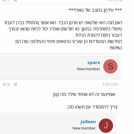
#11
11/11/16
*** עידכון במצב של נואה***
האבחנה היא שלנואה יש סרטן הכבד. הוא אמור (והתחיל כבר) לעבור
טיפולי כימותרפיה במשך כ4 חודשים ואח"כ יכול להיות שהוא יצטרך
לעבור ניתוח להסרת הגידול.
החדשות המעודדות הן שע"פ הרופאים סיכויי ההחלמה שלו הם
כ90%!
sparx
S
New member
#12
12/11/16
אומייגאד זה לא אמיתי שילד כזה קטן
צריך להתמודד עם משהו כזה..
Jolleen
J
New member