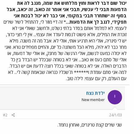
יכול שום דבר לראות וחוץ מללחוש את שמה, מנגב לה את
הדמעות תבכי לי עכשיו, תבכי אני אומר זה כואב, זה יכאב, אבל
בסוף זה ישתחרר תבכי במקומי, אני כבר לא יכול לבכות אני
תפקידי, לנגב לך את הדמעות..."
זה דיי מוזר לי, להתחיל לשיר שירים
לעצמי. לא למלמל אותם בסדר בלתי נשלט, ולחשוב שאולי אני לא
זוכרת את המילים, אלא פשוט לנסות לעודד את עצמי... אין לי חצי כדור,
יש לי סיגריה, אולי היא תרגיע אותי, אולי לא. אבל מה זה משנה. מילא
מחר כבר לא יהיה, מילא הכל משתנה כל יום, והחיים מפחידים נורא. ואני
לא יכולה כמעט לנשום, אולי הרגשה של מחנק, או אולי של דמעות, או
אולי של סתם כעס או כאב... אני לא בטוחה שבכלל יש הבדל בין כל
הדברים האלה. אני לא בטוחה שאני בכלל רוצה לדעת אם יש הבדל.
למה אני סתם עומדת ו****** ת´שכל? כנראה שבאמת קשה לי... לא
עם העולם, רק עם עצמי. לילה טוב.
ילדת נצח
י
New member
#2
24/1/03
שני שירים קצת טריגרים, ואחרון נחמד.