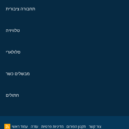
תחבורה ציבורית
טלוויזיה
סלולארי
מבשלים כשר
חתולים
צור קשר
תקנון הפורום
מדיניות פרטיות
עזרה
עמוד ראשי