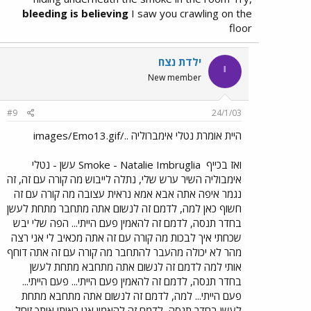
bleeding is believing
I saw you crawling on the
floor
ילדת נצח
י
New member
#9
24/1/03
היית אומרת נטלי אימברוליה ../images/Emo13.gif
ואז בכייף
Smoke - Natalie Imbruglia עשן - נטלי
אימבוליה השיר ערש שלי, נתלה לייבוש מה קורה עם זה, זה
נגמר איפה אתה אבא אמא נראית עצובה מה קורה עם זה
חשוף כאן למה, לדמם זה לנשום אתה מתחבר מתחת לעשן
בחדר תנסה, לדמם זה להאמין פעם הייתי... הפה שלי יבש
שכחתי איך לבכות מה קורה עם זה אתה מכאיב לי אני רצה
מהר לא יכולה מהעבר להתחבר מה קורה עם זה אתה דוחף
אותי למה לדמם זה לנשום אתה מתחבא מתחת לעשן
בחדר תנסה, לדמם זה להאמין פעם הייתי... פעם הייתי...
פעם הייתי... למה, לדמם זה לנשום אתה מתחבא מתחת
לעשן בחדר תנסה, לדמם זה להאמין אני ראיתי אותך זוחל