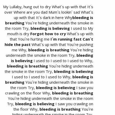
My Lullaby, hung out to dry What´s up with that It´s
over Where are you dad Mum´s lookin´ sad What´s
up with that It´s dark in here Why
bleeding is
breathing
You´re hiding underneath the smoke in
the room Try,
bleeding is believing
I used to My
mouth is dry
Forgot how to cry
What´s up with
that You´re hurting me
I´m running fast Can´t
hide the past
What´s up with that You´re pushing
me Why,
bleeding is breathing
You´re hiding
underneath the smoke in the room Try,
bleeding
is believing
I used to I used to I used to Why,
bleeding is breathing
You´re hiding underneath
the smoke in the room Try,
bleeding is believing
I used to I used to I used to Why,
bleeding is
breathing
You´re hiding underneath the smoke in
the room Try,
bleeding is believing
I saw you
crawling on the floor Why,
bleeding is breathing
You´re hiding underneath the smoke in the room
Try,
bleeding is believing
I saw you crawling on
the floor Why,
bleeding is breathing
You´re
hiding underneath the smoke in the room Try,