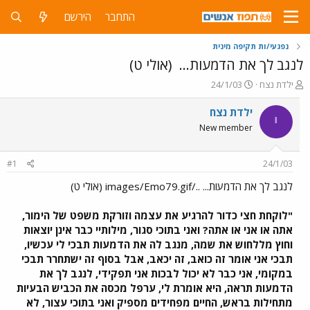
התחבר
הירשם
נפגעי/ות תקיפה מינית
לנגב לך את הדמעות...
(אולי ט)
פ
פ
ילדת נצח
24/1/03
ו
ו
ת
ר
ילדת נצח
י
ח
ס
New member
ה
ם
נ
ב
ו
ת
#1
24/1/03
ש
א
א
ר
לנגב לך את הדמעות... ../images/Emo79.gif (אולי ט)
י
ך
"לוקחת חצי כדור להרגיע את עצמה וזורקת משפט של הימור,
אתה או אני או אתה? ואני בתוכי סגור, מילותיי כבר אינן יוצאות
וחוץ מללחוש את שמה, מנגב לה את הדמעות תבכי לי עכשיו,
תבכי אני אומר זה כואב, זה יכאב, אבל בסוף זה ישתחרר תבכי
במקומי, אני כבר לא יכול לבכות אני תפקידי, לנגב לך את
הדמעות תראה, היא אומרת לי, ערפל מכסה את הכביש הבעיות
מתחילות בראש, החיים מפחידים מספיק ואני בתוכי עצור, לא