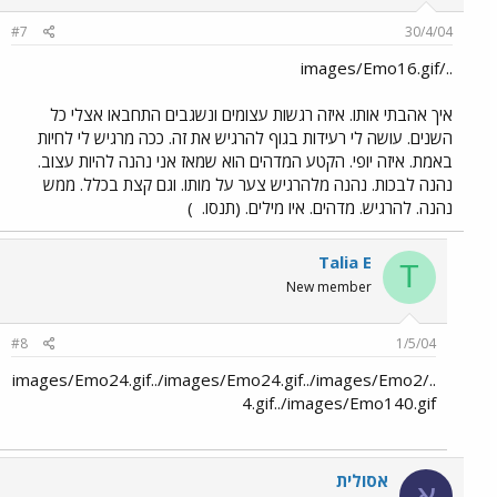
#7
30/4/04
../images/Emo16.gif
איך אהבתי אותו. איזה רגשות עצומים ונשגבים התחבאו אצלי כל
השנים. עושה לי רעידות בגוף להרגיש את זה. ככה מרגיש לי לחיות
באמת. איזה יופי. הקטע המדהים הוא שמאז אני נהנה להיות עצוב.
נהנה לבכות. נהנה מלהרגיש צער על מותו. וגם קצת בכלל. ממש
נהנה. להרגיש. מדהים. איו מילים. (תנסו.
)
Talia E
T
New member
#8
1/5/04
../images/Emo24.gif../images/Emo24.gif../images/Emo2
4.gif../images/Emo140.gif
אסולית
א