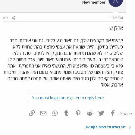
New member
#9
13/5/04
אהלן שי
קראתי את הקבצים שלך, וזה מאוד נגע לליבי, גם אני איבדתי חבר
כשהייתי בתיכון, והייתי שומעת את עצמי פורצת בהתייפחויות ללא
שליטה, וזה לא שהכרתי אותו הרבה זמן, קראו לו יניב ויסר. זה לא
שהתאהבתי בו, מאוד חיבבתי אותו והוא מאוד חיזר, אבל המוות שלו
פגע בי בעוצמה כזו שלא ציפיתי, הרגשתי כאילו אני מתפרקת. ואתה
צודק, הצד השני של מטבע השכול מחביא בתוכו המון אהבה, ותזכורת
שהחיים קצרים ולכן תגיד היום שאתה אוהב ואל תחכה למחר. הרבה
אהבה, אסול
You must log in or register to reply here.
פייסבוק
Twitter
Reddit
Pinterest
Tumblr
WhatsApp
דואר אלקטרוני
הוסף קישור
Share:
שמבאלה אקדמיה לקונג-פו