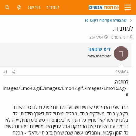
התחבר
הירשם
שמבאלה אקדמיה לקונג-פו
למתניה.
פ
פ
דיפ שינואנו
26/4/04
ו
ו
ת
ר
דיפ שינואנו
ד
ח
ס
New member
ה
ם
נ
ב
ו
ת
#1
26/4/04
ש
א
א
ר
למתניה.
י
../images/Emo42.gif../images/Emo47.gif../images/Emo163.g
ך
if
חבר שלי נהרג לפני שנתיים ושבוע. נולד יום לפני. גדלנו כל השנים
בקיבוץ ביחד. משחקים ביחד, מבלים ימים ולילות לאורך הילדות. ילד
בלונדיני אמריקאי. מחייך כל הזמן. מרובע ומסודר טיפ טופ תמיד. ייקה לא
נורמלי. עם השנים קצת התרחקנו אבל עדיין היינו מטיילים ביחד ונפגשים
כל הזמן (קיבוץ...) ומבלים. עשה שנת שירות ב"בית ישראל" - מכינה