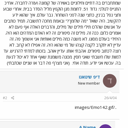
שמתחברים בה דתיים וחילוניים באווירה של קומונה ועזרה לחברה. אח"כ
התגייס לגולני. גדוד 51. לחומת מגן הוקפץ מליל הסדר בבית. אחרי שבוע
וחצי נפל בג'נין, כחצי שנה לפני השחרור. גבר עולם. איך שהוא ידע
להקשיב. היה שואל "מה שלומך?" ובאמת מחכה לתשובה. תמיד כותבים
על אנשים שהלכו תילי תילים של מילים, והדברים האלה אף פעם לא
אומרים כלום. ככה זה. מילים זה סיפורים. זה לא האדם המדהים הוא היה.
היחידי בעולם מסוגו. לא משנה כמה מילים ואותיות אני אשפוך פה. זה
עדיין לא יתקרב לקצה קצהו של מי שהוא היה. זה אפילו לא קרוב. לא
רוצה לכתוב סיפורים. אהבתי אותו. עדיין אוהב. בזכותו למדתי להרגיש. עד
למוות שלו חשבתי שאני חסין. מכונה משומנת שאף אחד לא יכול לגעת
בה. עכשיו אני יודע. תודה אחי.
(אני מצרף פה דבר או שניים שכתבתי)
דיפ שינואנו
ד
New member
#2
26/4/04
../images/Emo142.gif
A Name