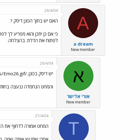
26/4/04
A
האם יש בתוך הכונן דיסק ?
כי אם כן יתכן והוא מפריע לך ל
לפתוח את הדלת. בהצלחה.
a dream
New member
26/4/04
א
יש דיסק בכונן../images/Emo26.gif
והמחט הנחמדה ננעצה בחוזק
אורי אלישר
New member
27/4/04
T
המחט אמורה לדחוף את הד
אחרי שתנעץ אותה שמה, הד