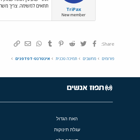
תתאים למשימה. צריך משהו
TriPax
New member
פייסבוק
Twitter
Reddit
Pinterest
Tumblr
WhatsApp
דואר אלקטרונ
הוסף קי
Share:
פורומים
מחשבים
תמיכה טכנית
אינטרנט-דפדפנים
האח הגדול
עגלת תינוקות