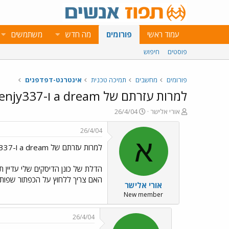
עמוד ראשי
פורומים
מה חדש
משתמשים
פוסטים
חיפוש
פורומים
מחשבים
תמיכה טכנית
אינטרנט-דפדפנים
למרות עזרתם של a dream ו-benjy337
פ
פ
אורי אלישר
26/4/04
ו
ו
ת
ר
26/4/04
ח
ס
א
למרות עזרתם של a dream ו-benjy337
ה
ם
נ
ב
ו
ת
הדלת של כונן הדיסקים שלי עדיין ת
ש
א
האם צריך ללחוץ על הכפתור שפותח
אורי אלישר
א
ר
י
New member
ך
26/4/04