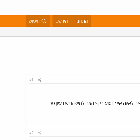
התחבר
הירשם
חיפוש
#1
#2