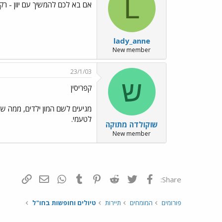
L
אם בא לכם להמשיך עם יוון - רק 
lady_anne
New member
23/1/03
ש
קפריסין
מגיעים לשם המון ילדים, ממה שרא
לטעמי.
שוקולדה מתוקה
New member
פייסבוק
Twitter
Reddit
Pinterest
Tumblr
WhatsApp
דואר אלקטרונ
הוסף קי
Share:
פורומים
המומחים
תיירות
טיולים וחופשות בחו"ל