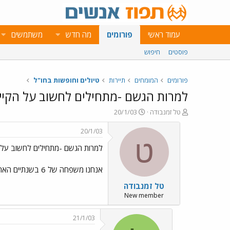
עמוד ראשי
פורומים
מה חדש
משתמשים
פוסטים
חיפוש
פורומים
המומחים
תיירות
טיולים וחופשות בחו"ל
למרות הגשם -מתחילים לחשוב על הקיץ.
פ
פ
טל זמנבודה
20/1/03
ו
ו
ת
ר
20/1/03
ח
ס
ט
למרות הגשם -מתחילים לחשוב על ה
ה
ם
נ
ב
ו
ת
אנחנו משפחה של 6 בשנתיים האחרונות בילינו שבועיים באוגוסט על איים יוונים (נקסוס, סאמוס) היה גדול... מחפשים לאיזה איי לנסוע בקיץ האם למישהו יש רעיון טל
ש
א
טל זמנבודה
א
ר
י
New member
ך
21/1/03