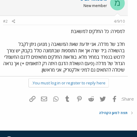
מ
New member
#2
4/9/10
למסירה: כל החלקים למשאבת
חלב של מדלה. אני יודעת שאת המשאבה ( מנוע) ניתן לקבל
בהשאלה ביד שרה אך את התוספות שבתמונה כולל בקבוק יש צורך
לרכוש בנפרד במחיר מלא. בוודאות החלקים מתאימים לדגם החשמלי
הגדול של מדלה (פעם השאלת הדגם היתה רק לתאומים +) אך נראה
שיכולה להתאים גם למיני אלקטריק. אני מראשון.
You must log in or register to reply here.
פייסבוק
Twitter
Reddit
Pinterest
Tumblr
WhatsApp
דואר אלקטרוני
הוסף קישור
Share:
תפוז למען הקהילה