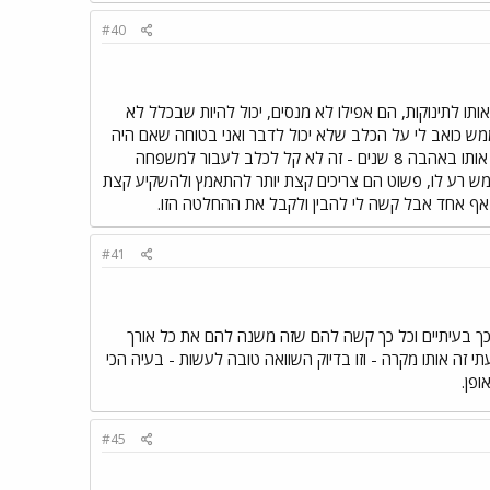
#40
הרגיל אותו לתינוקות, הם אפילו לא מנסים, יכול להיות שבכלל לא
ש כואב לי על הכלב שלא יכול לדבר ואני בטוחה שאם היה
יכול לדבר הוא היה מתחנן להשאר במשפחה הזו דווקא בגלל שהיו מסורים אליו וגידלו אותו באהבה 8 שנים - זה לא קל לכלב לעבור למשפחה
 רע לו, פשוט הם צריכים קצת יותר להתאמץ ולהשקיע קצת
ט אף אחד אבל קשה לי להבין ולקבל את ההחלטה הזו.
#41
כך בעיתיים וכל כך קשה להם שזה משנה להם את כל אורך
י זה אותו מקרה - וזו בדיוק השוואה טובה לעשות - בעיה הכי
ופן.
#45