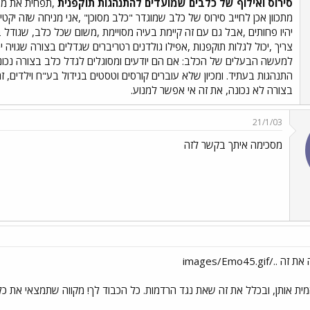
סירוס ואילוף של כלבים שמועדים להתנהגות תוקפנית
,תפחית את מס
מתכוון אכן לחייב סירוס של כלב שמוגדר "כלב מסוכן" ,אני מניחה שזה יקט
יהיו פחותים ,אבל גם עם זה קיימת בעיה מסויימת ,משום שכל כלב, שגודל בצ
צריך ,יכול לגלות תוקפנות ,אפילו גולדנים רטריברים שגדלים בצורה שגויה 
למעשה הבעלים של הכלב: אם הם יודעים ומסוגלים לגדל כלב בצורה נכונ
התנהגות בעתיד. ומכיון שלא עוברים קורסים וטסטים בגידול בע"ח וילדים,
בצורה לא נכונה, את זה אי אפשר למנוע.
21/1/03
מסכימה איתך בקשר לזה
images/Emo45.gi
ת אותן, ובכלל את זה שאת נגד הרדמות. כל הכבוד לך! מקווה שתמצאי את כ