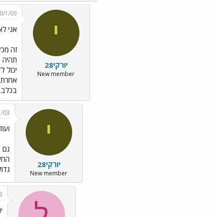
0/1/03
י
אני לא
תהיה ב
יורקי28
New member
אחרת (
בכלב, 
1/03
י
ועוד
גם 
החיי
יורקי28
גדול
New member
3
ל
י