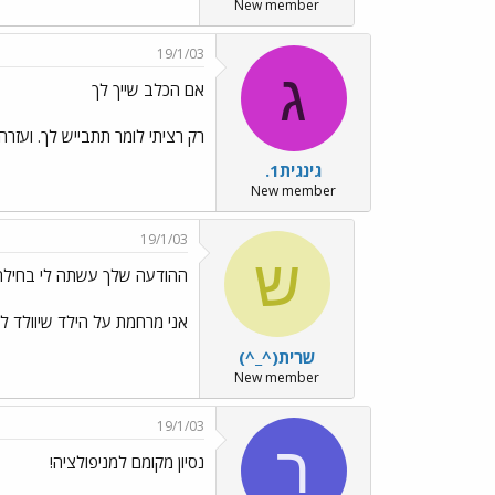
New member
19/1/03
ג
אם הכלב שייך לך
רק רציתי לומר תתבייש לך. ועזר
גינגית1.
New member
19/1/03
ש
ההודעה שלך עשתה לי בחילה../es/Emo67.gif
אני מרחמת על הילד שיוולד ל
שרית(^_^)
New member
19/1/03
ר
נסיון מקומם למניפולציה!