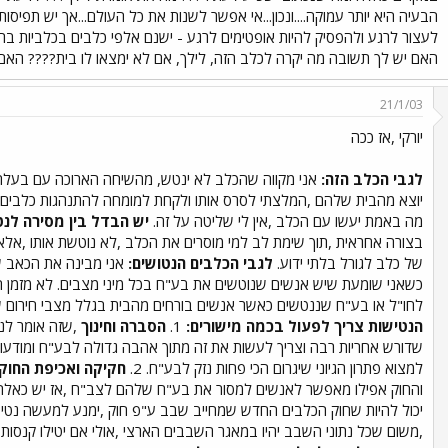
הבעיה היא יותר עמוקה....ונכון...אי אפשר לשנות את כל העולם...אך יש תפיס
האם יש לך תשובה מה יקרה לכלב הזה, לילך, אם לא ימצאו לו בית???? הא
21/1/03
יורקי ,אז ככה
לגבי הכלב הזה:
אני מקווה שהכלב לא ינטש, מהשיחה הארוכה עם בעלת 
יוצא מהבית שלהם ,המלצתי לסרס אותו ולקחת למומחה להתנהגות כלבים ,א
מה באמת יעשו עם הכלב ,אין לי שליטה על זה.
יש הבדל בין מסירה לנ
בצורה אחראית ,תוך שימת לב למי מוסרים את הכלב ,לא נוטשת אותו ,אלא 
של כלב לגורל בלתי ידוע.
לגבי הכלבים הנטושים:
אני מבינה את הכאב ש
כשאני שומעת שיש אנשים שנוטשים את בע"ח בכל מיני מצבים. לא מזמן 
לחו"ל או בע"ח שננטשים כאשר אנשים בורחים מהבית בגלל מצבי חירום שונ
הנטישות צריך לפעול בכמה מישורים:
1.
הסברה וחינוך
,שזה אומר לנ
שדורש אחריות רבה וצריך לעשות את זה מתוך אהבה גדולה לבע"ח ומודע
למצוא פתרון הגיוני שיגרום הכי פחות נזק לבע"ח. 2.
חקיקה ואכיפת החוקי
והחוק אפילו מאפשר לאנשים למסור את בע"ח שלהם לצב"ח ,אז יש כאלה
יכול להיות שחוק הכלבים החדש שמחייב שבב ע"פ חוק ,ימנע למעשה נטיש
,משום שכל נתוני השבב יהיו במאגר השבבים הארצי ,אולי אם יטילו קנסות כס