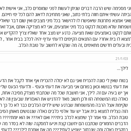
ני מסכימה שיש הרבה דברים שניתן לעשות לפני שמוסרים כלב, אני אישית ל
ביתה עשיתי איתם חוזה בלתי כתוב, שאני מתחיבת לדאוג להם לכל ימי חייהם. ל
אני אמצא פתרונות שיאפשרו לו להישאר בכל מיני מצבים ואין שום דבר שיאלץ 
שפחות שלא מוכנות לנקוט בכל מיני אמצעים, אני לא מצדיקה אותם ,אבל זאת ע
ותם לנקוט באמצעים שאת מציעה. כרגע יש מצב אחד שאליו צריך להקדיש את
מצוא לו בית אחר? עם התנאים הקיימים לדעתי עדיף יהיה לכלב בבית אחר , 
ית ובעלים חדשים מתאימים ,זה מה שנקרא לחשוב על טובת הכלב.
21/1/03
לילך....
בטוח שאין לי כוונה להכריח ואני גם לא יכולה להכריח אף אחד לקבל את הדע
את דעתי בנושא וכאן בפורום אני מביעה את דעתי וכעסי - ולדעתי הכעס של
אך יש בעיה עם זה. לילך, אני חושבת שכל מה שכתבתי מוצדק מסיבה אחת,
כאלה כמו המשפחה הזו ולכן חשוב מאד להדגיש את האכזריות שבענין וזה לא 
שקיימת אצל הרבה מהמשפחות שברגע שיש ילדים הכלבים כבר לא כל כך חשוב
הזה נצליח למצוא בית אבל יש עוד אלפי כלבים כאלה שננטשים מאותן הסיבות
טובת הכלב. ומי אמר לך שימצא לכלב בית??? ואם לא??? אז הוא יומת???? הר
הדברים החמורים שכתבנו הם יחשבו קצת ויגיעו למסקנה שזה לא בסדר מה שהם
במקרים כאלה ומה שנכתוב ישפיע לעתיד??? מה את אומרת לילך??? לדעתי ה