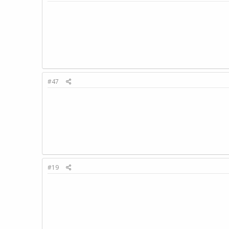
#47
#19