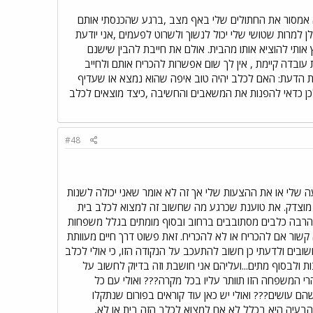
א אמסור את החתולים שלי באף מצב ,ברגע שהכנסתי אותם
ן למרות שטושי שלי יכול לנשוך ולשרוט לפעמים ,אני יודעת
אותי להוציא אותו מהבית. אולם את חייבת להבין שישנם
ובדה קיימת , אין לך שום אפשרות להכריח אותם ולחייב
 הדעת: האם לכלב יהיה טוב איפה שהוא נמצא או שעדיף
לכן כדאי להפנות את המשאבים והחשיבה ,כיצד מוצאים לכלב
#48
ה שלי או את ההצעות שלי אך זה לא אומר שאני יכולה לשנות
י מוצדק. את טוענת שכרגע מה שחשוב זה למצוא לכלב בית
 הרבה כלבים מסתובבים ברחוב ובסוף מומתים בגלל משפחות
קשור אם להכריח או לא להכריח. זאת פשוט דרך חיים מעוותת
ים ולדעתי כן חשוב להתעכב על הנקודה הזו, כי אולי לכלב
 ולבסוף מתים...ועליהם אני חושבת וזה בדיוק לחשוב על
י המשפחה הזו תוותר עליו בכל מקרה??? ואולי עם כל
 עושים??? ואולי יש כאן עוד קוראים בפורום שנתקלו
בעיה היא בכלל לא אם למצוא לכלב הזה בית או לא,