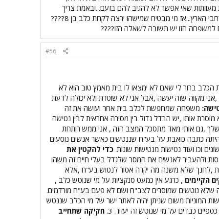
ות מעוותות שאי אפשר לא להגיב להם בזעם...ובאמת צריך
לעצור לרגע ולהפסיק להיות אופטימים לרגע - ישנם אלפי כלבים בכלביות ברחבי הארץ...אז מי מבטיח שמישהו ירצה לקחת כלב בן 8????
ם למשפחה הזו יש תשובה לשאלה הזו????
#56
הכלב ברור לי שאם לא ימצאו לו בית מאמץ טוב הוא לא
ני מקווה שזה יעשה ,אבל אני לא שוטרת ולא יכולה לדעת
טישה:
משפחה שמחפשת לכלב בית אחר ועושה את זה
מוסרת אותו ,יש הבדל גדול בין מסירה אחראית לבין נטישה
לך ,גם אותי מאד מתסכל המצב הזה , אני ממש רותחת
היתה כתבה כואבת על בע"ח שננטשים כאשר אנשים נוסעים
ים וכו ועוד נטישות מנטישות שונות.
כדי להקטין את
סות ולהעביר לאנשים את המסר שלגדל בעלי חיים זה משהו
ות ,לחנך שלא משנה מה יקרה אסור לנטוש בע"ח ,אלא
ם הקיימים
, כרגע אין כמעט סנקציות על מי שנוטש כלב ,
 שלא נוטשים שמוסרים לצב"ח ושם לא פעם בע"ח מורדמים.
ות המוניות משום שניתן יהיה לאתר ישר של מי הכלב שננטש
פיים כבדים על מי שנוטש זה יעזור. 3.
חקיקה שתחייב