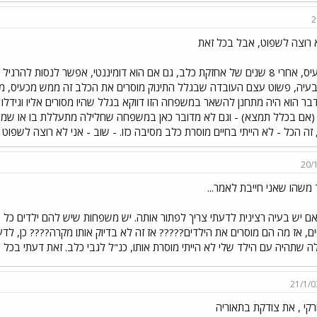
2
 רוצה לשפוט, אבל בכל זאת
זה מכעיס, אחרי 8 שנים של אחזקת כלב, גם אם הוא דומיננטי, אפשר לנסות ל
עיה, פשוט עצם העובדה שבגלל התינוק מוסרים את הכלב זה ממש מכעיס, ממ
אם בכלל תמצא) - וגם לא מדובר כאן במשפחה שחלילה מתעללת בו או שממש
זה הכל - לא הייתי בחיים מוסרת כלב מסיבה כזו. - שוב - אני לא רוצה לשפו
20/
 משהו שאני חייבת לאמר...
אם יש בעיה רצינית לדעתי צריך לפתור אותה. יש משפחות שיש להם ילדים כל 
ם, אז מה הם מוסרים את הילדים????? אז זה לא בדיוק אותו מקרה???? כן, לדעת
ה שתהיה עם הילד שלי לא הייתי מוסרת אותו, כנ"ל לגבי כלב. זאת דעתי בכל א
21/1/0
ורקי , את צודקת בתאוריה