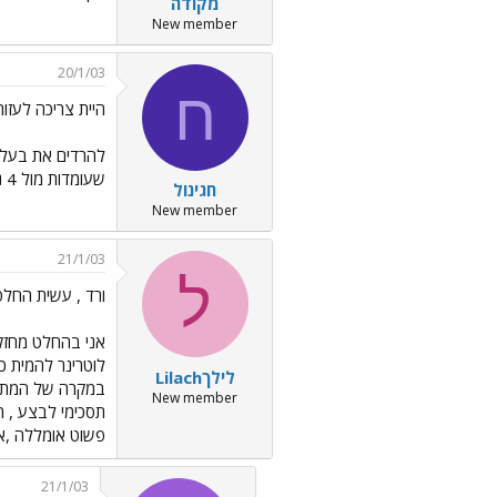
מקודה
New member
20/1/03
ח
היית צריכה לעזור 
להרדים את בעלה 
שעומדות מול 4 נשמות (אישה ושלוש כלבות) מול נשמה אחת מאוד מסריחה.
חגינול
New member
21/1/03
ל
ורד , עשית החלטה נכונה ..
אני בהחלט מחזקת
לוטרינר להמית כ
לילךLilach
במקרה של המתת 
New member
תסכימי לבצע , ה
פשוט אומללה ,אי
21/1/03