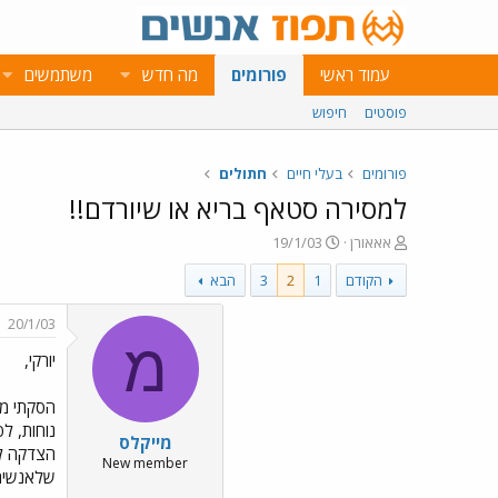
עמוד ראשי
פורומים
מה חדש
משתמשים
פוסטים
חיפוש
פורומים
בעלי חיים
חתולים
למסירה סטאף בריא או שיורדם!!
פ
פ
אאאורן
19/1/03
ו
ו
הקודם
1
2
3
הבא
ת
ר
ח
ס
ה
ם
20/1/03
נ
ב
מ
יורקי,
ו
ת
ש
א
א
ר
הסקתי מן
י
נוחות, ל
מייקלס
ך
New member
שלאנשים 