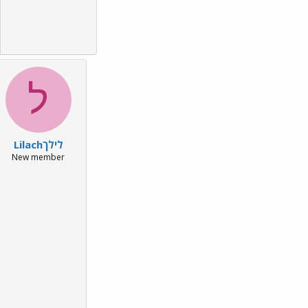
ל
לילךLilach
New member