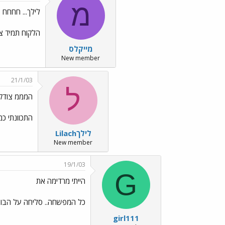
מ
לילך... חחחח
הלקוח תמיד צוד
מייקלס
New member
21/1/03
ל
המממ צודק
התכוונתי כ
לילךLilach
New member
19/1/03
G
הייתי מרדימה את
כל המפשחה.. סליחה על הבוטו
girl111