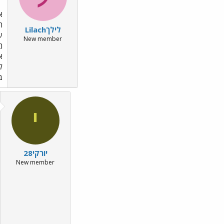
א
ה
לילךLilach
ש
New member
מ
א
ל
ב
י
יורקי28
New member