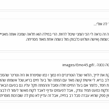
לה אולי....
זה נראה לי הכי הומני שיכול להיות. הרי במילה הוא חלאה שמכה אותה מאניי
/images/Emo45.gif
 את ידייך, הלואי שכל הוטרינרים היו כמוך ! כמו שסיפרת אז היה וטרינר שה
לב בריא. לי אישית קשה מאד עם המתה של בעל חיים בריא,שכל אשמתו שהוא 
חסד, כלומר אם בעל החיים חולה וסובל וההמתה תקל עליו. גם בפעם הבאה
לקוח כמעט תמיד צודק , אבל לפעמים עדיף לאבד לקוח מאשר לעזור לו לבצע
ן ספק שהיא עברה סבל רב בחייה, אבל זה עדיין לא נותן לה שום זכות מוסרית 