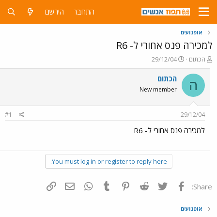
התחבר
הירשם
אופנועים
למכירה פנס אחורי ל- R6
פ
פ
הכתום
29/12/04
ו
ו
ת
ר
הכתום
ה
ח
ס
New member
ה
ם
נ
ב
ו
ת
#1
29/12/04
ש
א
א
ר
למכירה פנס אחורי ל- R6
י
ך
You must log in or register to reply here.
פייסבוק
Twitter
Reddit
Pinterest
Tumblr
WhatsApp
דואר אלקטרוני
הוסף קישור
Share:
אופנועים