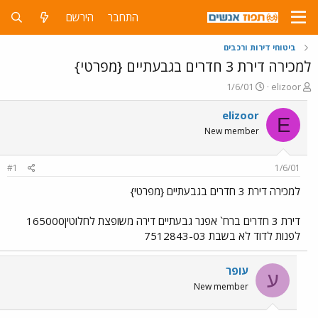
התחבר
הירשם
ביטוחי דירות ורכבים
למכירה דירת 3 חדרים בגבעתיים {מפרטי}
פ
פ
1/6/01
elizoor
ו
ו
ת
ר
elizoor
E
ח
ס
New member
ה
ם
נ
ב
ו
ת
#1
1/6/01
ש
א
א
ר
למכירה דירת 3 חדרים בגבעתיים {מפרטי}
י
ך
דירת 3 חדרים ברח` אפנר גבעתיים דירה משופצת לחלוטין165000
לפנות לדוד לא בשבת 7512843-03
עופר
ע
New member