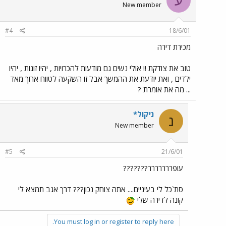
ע
New member
#4
18/6/01
מכירת דירה
טוב את צודקת !! אולי נשים גם מודעות להכרויות , יהיו זוגות , יהיו
ילדים , ואת יודעת את ההמשך אבל זו השקעה לטווח ארוך מאד
... מה את אומרת ?
ניקול*
נ
New member
#5
21/6/01
עופררררררר???????
סת`כל לי בעיניים.... אתה צוחק נכון??? דרך אגב תמצא לי
קונה לדירה שלי
You must log in or register to reply here.