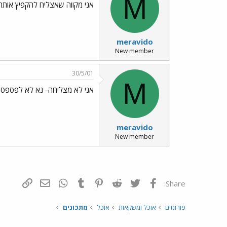
M
אני מקווה שאצליח להקפיץ אות
meravido
New member
30/5/01
M
אני לא מצליחה- נא לא לפספס
meravido
New member
פייסבוק
Twitter
Reddit
Pinterest
Tumblr
WhatsApp
דואר אלקטרונ
הוסף קי
Share:
פורומים
אוכל ומשקאות
אוכל
מתכונים