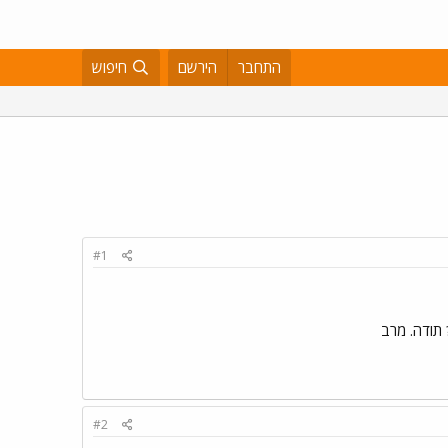
התחבר
הירשם
חיפוש
#1
 תודה. מרב
#2