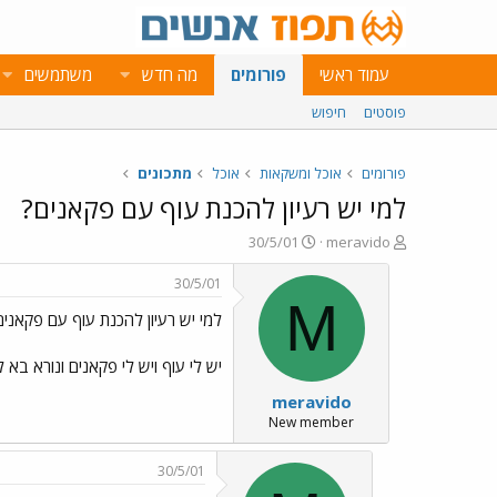
עמוד ראשי
פורומים
מה חדש
משתמשים
פוסטים
חיפוש
פורומים
אוכל ומשקאות
אוכל
מתכונים
למי יש רעיון להכנת עוף עם פקאנים?
פ
פ
30/5/01
meravido
ו
ו
ת
ר
30/5/01
ח
ס
M
למי יש רעיון להכנת עוף עם פקאנים
ה
ם
נ
ב
ו
ת
יש לי עוף ויש לי פקאנים ונורא בא 
ש
א
meravido
א
ר
י
New member
ך
30/5/01