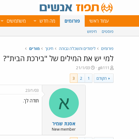
עמוד ראשי
פורומים
מה חדש
משתמשים
פוסטים
חיפוש
פורומים
לימודים והשכלה גבוהה
חינוך
מורים
למי יש את המילים של "בירכת הבית"?
פ
פ
21/1/03
gili111
ו
ו
הקודם
1
2
3
ת
ר
ח
ס
ה
ם
23/1/03
נ
ב
א
תודה לך.
ו
ת
ש
א
א
ר
י
אסנת שמיר
ך
New member