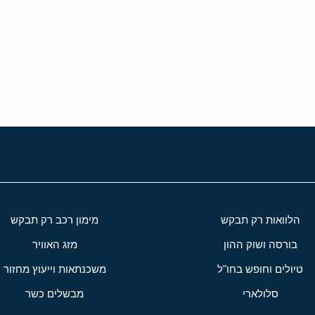
י
שור
הלוואות רק תבקש
מימון רכב רק תבקש
בורסה ושוק ההון
מזג האוויר
טיולים וחופש בחו"ל
משכנתאות וייעוץ מחזור
סלולארי
מבשלים כשר