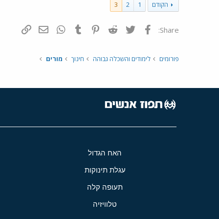
הקודם
1
2
3
פייסבוק
Twitter
Reddit
Pinterest
Tumblr
WhatsApp
דואר אלקטרונ
הוסף קי
Share:
פורומים
לימודים והשכלה גבוהה
חינוך
מורים
האח הגדול
עגלת תינוקות
תעופה קלה
טלוויזיה