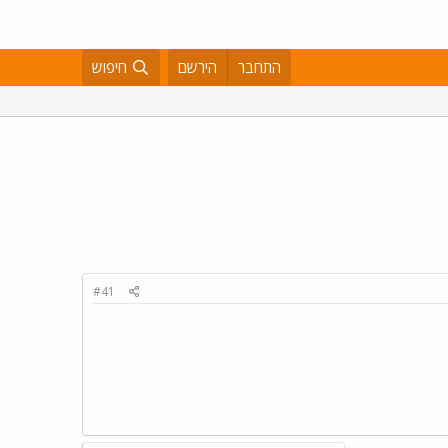
התחבר
הירשם
חיפוש
#41