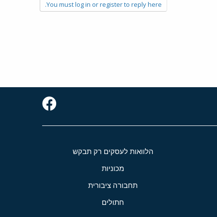
You must log in or register to reply here.
הלוואות לעסקים רק תבקש
מכוניות
תחבורה ציבורית
חתולים