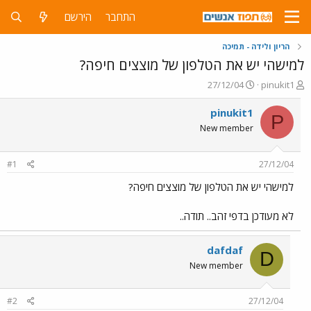
התחבר
הירשם
הריון ולידה - תמיכה
למישהי יש את הטלפון של מוצצים חיפה?
פ
פ
27/12/04
pinukit1
ו
ו
ת
ר
pinukit1
P
ח
ס
New member
ה
ם
נ
ב
ו
ת
#1
27/12/04
ש
א
א
ר
למישהי יש את הטלפון של מוצצים חיפה?
י
ך
לא מעודכן בדפי זהב.. תודה..
dafdaf
D
New member
#2
27/12/04