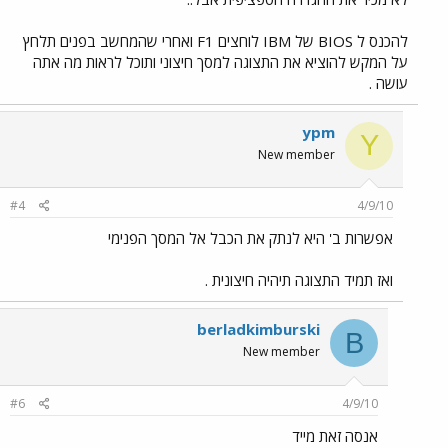
להכנס ל BIOS של IBM לוחצים F1 ואחרי שהמחשב בפנים תלחץ
על המקש להוציא את התצוגה למסך חיצוני ותוכל לראות מה אתה
עושה .
ypm
Y
New member
#4
4/9/10
אפשרות ב' היא לנתק את הכבל אל המסך הפנימי
ואז תמיד התצוגה תיהיה חיצונית .
berladkimburski
B
New member
#6
4/9/10
אנסה זאת מייד