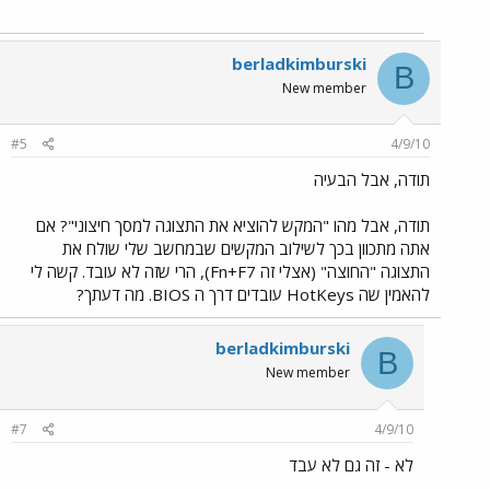
berladkimburski
B
New member
#5
4/9/10
תודה, אבל הבעיה
תודה, אבל מהו "המקש להוציא את התצוגה למסך חיצוני"? אם
אתה מתכוון בכך לשילוב המקשים שבמחשב שלי שולח את
התצוגה "החוצה" (אצלי זה Fn+F7), הרי שזה לא עובד. קשה לי
להאמין שה HotKeys עובדים דרך ה BIOS. מה דעתך?
berladkimburski
B
New member
#7
4/9/10
לא - זה גם לא עבד