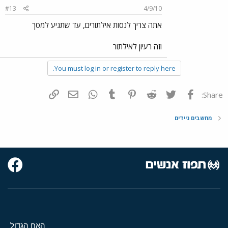
#13
4/9/10
אתה צריך לנסות אילתורים, עד שתגיע למסך
וזה רעיון לאילתור
You must log in or register to reply here.
פייסבוק
Twitter
Reddit
Pinterest
Tumblr
WhatsApp
דואר אלקטרוני
הוסף קישור
Share:
מחשבים ניידים
האח הגדול