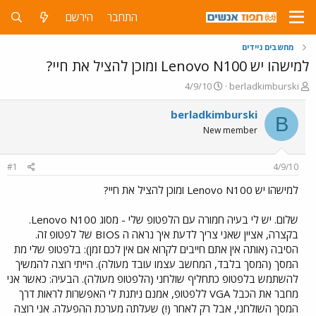
התחבר
הירשם
מחשבים ניידים
למישהו יש Lenovo N100 ומוכן להציל את חיי?
פ
פ
4/9/10
berladkimburski
ו
ו
ת
ר
berladkimburski
B
ח
ס
New member
ה
ם
נ
ב
ו
ת
#1
4/9/10
ש
א
א
ר
למישהו יש Lenovo N100 ומוכן להציל את חיי?
י
ך
שלום. יש לי בעיה חמורה עם הלפטופ שלי - מסוג Lenovo N100.
בקצרה, אציין שאני צריך לדעת איך נראה ה BIOS של לפטופ זה.
הסיבה (אותה אין אתם חייבים לקרוא אם אין לכם זמן): בלפטופ שלי מת
המסך (המסך בלבד, המחשב עצמו עובד מעולה). הייתי רוצה להמשיך
להשתמש בלפטופ כתחליף שולחני (הלפטופ מעולה). הבעיה: כאשר אני
מחבר את הכבל VGA ללפטופ, אמנם ניתנת לי האפשרות לראות דרך
המסך השולחני, אבל רק לאחר (!) שעלתה מערכת ההפעלה. אני רוצה