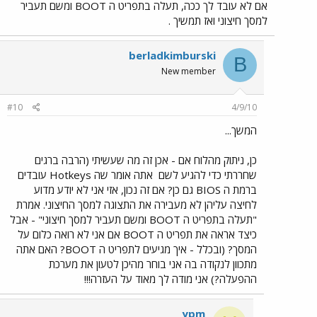
אם לא עובד לך ככה, תעלה בתפריט ה BOOT ומשם תעביר
למסך חיצוני ואז תמשיך .
berladkimburski
B
New member
#10
4/9/10
המשך...
כן, ניתוק מהלוח אם - אכן זה מה שעשיתי (הרבה ברגים
שחררתי כדי להגיע לשם
אתה אומר שה Hotkeys עובדים
ברמת ה BIOS גם כן? אם זה נכון, אזי אני לא יודע מדוע
לחיצה עליהן לא מעבירה את התצוגה למסך החיצוני. אמרת
"תעלה בתפריט ה BOOT ומשם תעביר למסך חיצוני" - אבל
כיצד אראה את תפריט ה BOOT אם אני לא רואה כלום על
המסך? (ובכלל - איך מגיעים לתפריט ה BOOT? האם אתה
מתכוון לנקודה בה אני בוחר מהיכן לטעון את מערכת
ההפעלה?) אני מודה לך מאוד על העזרה!!!
ypm