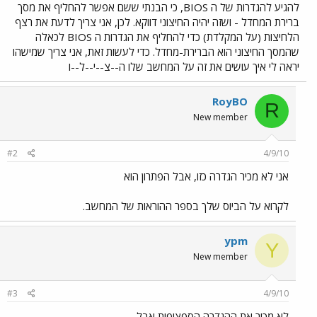
להגיע להגדרות של ה BIOS, כי הבנתי ששם אפשר להחליף את מסך
ברירת המחדל - ושזה יהיה החיצוני דווקא. לכן, אני צריך לדעת את רצף
הלחיצות (על המקלדת) כדי להחליף את הגדרות ה BIOS לכאלה
שהמסך החיצוני הוא הברירת-מחדל. כדי לעשות זאת, אני צריך שמישהו
יראה לי איך עושים את זה על המחשב שלו ה--צ--י--ל--ו
RoyBO
R
New member
#2
4/9/10
אני לא מכיר הגדרה כזו, אבל הפתרון הוא
לקרוא על הביוס שלך בספר ההוראות של המחשב.
ypm
Y
New member
#3
4/9/10
לא מכיר את ההגדרה הספציפית אבל..