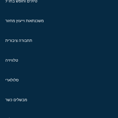
טיולים וחופש בחו"ל
משכנתאות וייעוץ מחזור
תחבורה ציבורית
טלוויזיה
סלולארי
מבשלים כשר