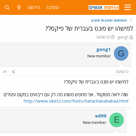
התחבר
הירשם
פוטושופ ותוכנות עיצוב
למישהו יש פונט בעברית של פיקסל?
פ
פ
30/8/10
gong1
ו
ו
ת
ר
gong1
G
ח
ס
New member
ה
ם
נ
ב
ו
ת
#1
30/8/10
ש
א
א
ר
למישהו יש פונט בעברית של פיקסל?
י
ך
שזה יראה מפוקסל.. אני מחפש משהו כזה רק עם ריבועים במקום עיגולים
http://www.oketz.com/fonts/hatachanahabaa.html
ed99
E
New member