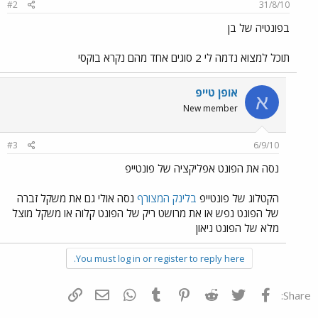
#2
31/8/10
בפונטיה של בן
תוכל למצוא נדמה לי 2 סוגים אחד מהם נקרא בוקסי
אופן טייפ
א
New member
#3
6/9/10
נסה את הפונט אפליקציה של פונטייפ
הקטלוג של פונטייפ
בלינק המצורף
נסה אולי גם את משקל זברה
של הפונט נפש או את מרושט ריק של הפונט קלוה או משקל מוצל
מלא של הפונט ניאון
You must log in or register to reply here.
פייסבוק
Twitter
Reddit
Pinterest
Tumblr
WhatsApp
דואר אלקטרוני
הוסף קישור
Share: