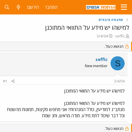
התחבר
הירשם
תחבורה ציבורית
למישהו יש מידע על התוואי המתוכנן
פ
פ
3/4/04
seffic
ו
ו
ת
ר
הנושא נעול.
ח
ס
ה
ם
seffic
S
נ
ב
New member
ו
ת
ש
א
א
ר
#1
3/4/04
י
ך
למישהו יש מידע על התוואי המתוכנן
למישהו יש מידע על התוואי המתוכנן
מנתב"ג למודיעין, כולל המנהרות? אני מחפש סקיצות, תמונות מהשטח
וכל דבר שיכול לתת מידע. תודה מראש, וחג שמח
הנושא נעול.