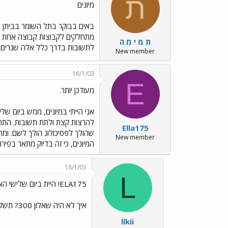
ת
מיונים
באים בבוקר בתל השומר בביתן ש
ת מ י מ ה
לתשובות בדרך כלל אלה שגרים 
New member
18/1/03
E
מעודכן יותר.
אני הייתי במיונים, ממש ביום של
להרצות קצת ולתת תשובות. התח
Ella175
New member
המיונים, כי זה בדיוק מתאר בפיר
18/1/03
L
ELA175! היית ביום שלישי האחרון?
איך לא היה שאלון 300? תשלחי לי את האיסיקיו שלך בפרטי
llkii