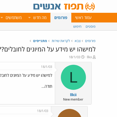
עמוד ראשי
פורומים
מה חדש
משתמשים
פוסטים
חיפוש
פורומים
צבא
לקראת שירות
מתגייסים
למישהו יש מידע על המיונים לחובלים??
פ
פ
18/1/03
llkii
ו
ו
ת
ר
18/1/03
ח
ס
L
למישהו יש מידע על המיונים לחובל
ה
ם
נ
ב
ו
ת
תודה....
ש
א
llkii
א
ר
י
New member
ך
18/1/03