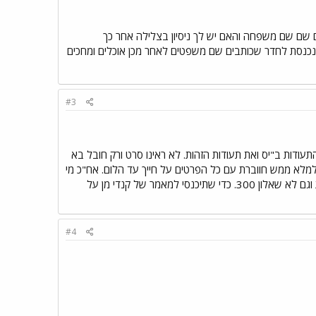
ם שם שם משפחה והאם יש לך ניסיון בצלילה אחר כך
עשות את המבחנים הפסיכוטכניים כול שאלון ה 300 והקבוצה השנייה נכנסת לחדר שכותבים שם משפטים לאחר מכן אוכלים ומחכים
#3
התעודות ב"יס ואת תעודות הזהות. לא ראינו סרט ורק חובל בא
לא ממש חווברת עם כל הפרטים על חייך עד הלום. אח"כ מי
שהולך לפסיכולוג הולך לשם. ומתחילים לקבל את התשובות לחובלים, להביתה ולצוללות. לא היו בדיקות רפואיות וגם לא שאלון 300. כדי שתיכנסי למאמר של קנדי מן על
#4