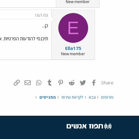
New member
18/1/03
E
כן...
תיכנסי להודעות הפרטיות. א. לא היה שאלון 300. ב. 
Ella175
New member
פייסבוק
Twitter
Reddit
Pinterest
Tumblr
WhatsApp
דואר אלקטרונ
הוסף קי
Share:
פורומים
צבא
לקראת שירות
מתגייסים