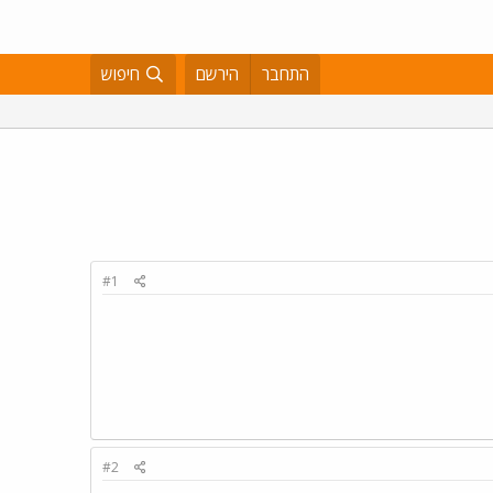
התחבר
הירשם
חיפוש
#1
#2