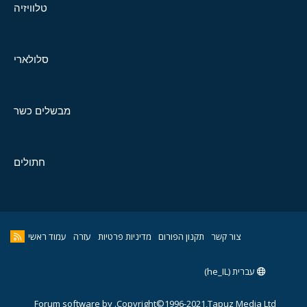
טלוויזיה
סלולארי
מבשלים כשר
חתולים
צור קשר
תקנון הפורום
מדיניות פרטיות
עזרה
עמוד ראשי
עברית (he_IL)
Forum software by
Copyright©1996-2021,Tapuz Media Ltd.