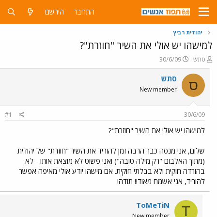
התחבר
הירשם
יהודית רביץ
למישהו יש אולי את השיר "חוזרת"?
פ
פ
סתש
30/6/09
ו
ו
ת
ר
סתש
ס
ח
ס
New member
ה
ם
נ
ב
ו
ת
#1
30/6/09
ש
א
א
ר
למישהו יש אולי את השיר "חוזרת"?
י
ך
שלום, אני מנסה כבר הרבה זמן להוריד את השיר "חוזרת" של יהודית
(מתוך האלבום "רק מילה טובה") ואני פשוט לא מוצאת אותו - לא
בהורדה חוקית ולא בבלתי חוקית. אם מישהו יודע אולי מאיפה אפשר
להוריד, אני אשמח מאוד!! תודה!
ToMeTiN
T
New member