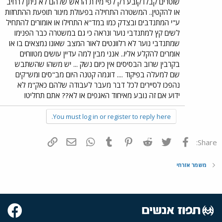
שוטרים קבלו קובע רק לפי מידת הראש שלהם לא ניתן לרחיב
או להקטין.. המשטרה התחילה בפעולת מיגור תופעת ההתחזות
ע"י המתנדבים ובצדק כמו במד"א התחילו או אומורים להתחיל
לשים קץ למתנדבי נוער ונראה כי גם במשטרה כבר הפנימו
שמתנדבי נוער לא רלוונטים לאור המצב שאונו נמצאים בו או
אומרים להקלע אליו.. אנני מבין למה עדיין עושים מטווחים
בקרבין שרוב הבסיסים אין כיום נשק ... יש משהו שהשתבש
שם למעלה בפיקוד .... דוגמה קטנה היום מב"סים ומש"קים
נהפכו לסיירים לכל דבר מעבר לעבודה שלהם כאק"מ לא
ידוע אם זה נובע מאיחוד האגפים או לא?? אתם תחליטו
You must log in or register to reply here.
פייסבוק
Twitter
Reddit
Pinterest
Tumblr
WhatsApp
דואר אלקטרוני
הוסף קישור
Share:
משמר אזרחי