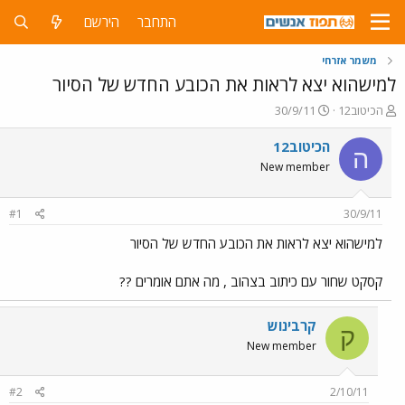
התחבר
הירשם
משמר אזרחי
למישהוא יצא לראות את הכובע החדש של הסיור
פ
פ
הכיטוב12
30/9/11
ו
ו
ת
ר
הכיטוב12
ה
ח
ס
New member
ה
ם
נ
ב
ו
ת
#1
30/9/11
ש
א
א
ר
למישהוא יצא לראות את הכובע החדש של הסיור
י
ך
קסקט שחור עם כיתוב בצהוב , מה אתם אומרים ??
קרבינוש
ק
New member
#2
2/10/11