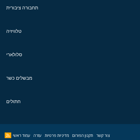
תחבורה ציבורית
טלוויזיה
סלולארי
מבשלים כשר
חתולים
צור קשר
תקנון הפורום
מדיניות פרטיות
עזרה
עמוד ראשי