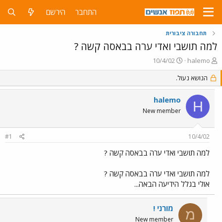
התחבר
הירשם
תחבורה ציבורית
למה תושבי ואדי ערה בבאסה קשה ?
פ
פ
10/4/02
halemo
ו
ו
ת
הנושא נעול.
ר
ח
ס
ה
ם
halemo
H
נ
ב
New member
ו
ת
ש
א
א
ר
#1
10/4/02
י
ך
למה תושבי ואדי ערה בבאסה קשה ?
למה תושבי ואדי ערה בבאסה קשה ?
אולי בגלל הידיעה הבאה...
מורני !
מ
New member