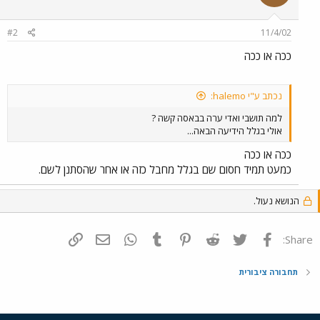
#2
11/4/02
ככה או ככה
נכתב ע"י halemo:
למה תושבי ואדי ערה בבאסה קשה ?
אולי בגלל הידיעה הבאה...
ככה או ככה
כמעט תמיד חסום שם בגלל מחבל כזה או אחר שהסתנן לשם.
הנושא נעול.
פייסבוק
Twitter
Reddit
Pinterest
Tumblr
WhatsApp
דואר אלקטרוני
הוסף קישור
Share:
תחבורה ציבורית