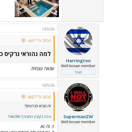
18/5/26
נכתב ע"י ai27:
למה נהוראי נרקיס כ
Harrington
Well-known member
שנאה עצמית.
מנהל
18/5/26
נכתב ע"י ai27:
זה מביא מנדטים?
SupermanZW
צפה בקובץ המצורף 146286
Well-known member
1. זה AI.