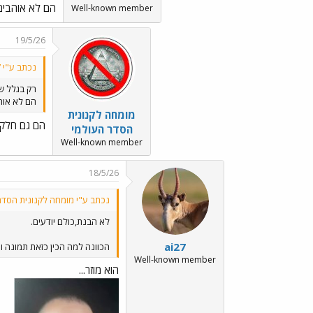
הם לא אוהבים
Well-known member
19/5/26
נכתב ע"י ai27:
רק בגלל ש
הם לא אוה
מומחה לקנונית
הם גם חלק 
הסדר העולמי
Well-known member
18/5/26
נכתב ע"י מומחה לקנונית הסדר
לא הבנת,כולם יודעים.
ai27
הכוונה למה הכין כזאת תמונה וה
Well-known member
הוא מוזר...