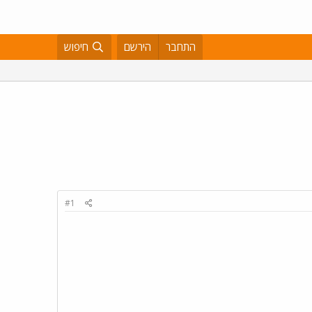
התחבר
הירשם
חיפוש
#1