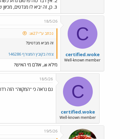
2. אין דבר כזה פרסום גרוע כשהמטרה היא להיכנס לתודעה.
3. כן, זה יביא לו מנדטים, מכיוון שהאנשים ששוקלים להצביע לו הם רק כאלה שפעילותו חשובה להם. רוב הציבור לא איתו ואלה שאיתו מעוניינים בפרובוקציות שלו.
18/5/26
C
נכתב ע"י ai27:
זה מביא מנדטים?
certified.woke
צפה בקובץ המצורף 146286
Well-known member
מילא ai, אולם מי האיש?
18/5/26
C
גם נראה כי "המקווה" הזה רדוד 
certified.woke
Well-known member
19/5/26