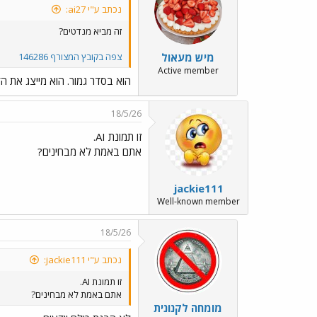
נכתב ע"י ai27:
זה מביא מנדטים?
מיש מעאול
צפה בקובץ המצורף 146286
Active member
הוא בסדר גמור. הוא מייצג את
18/5/26
זו תמונת AI.
אתם באמת לא מבחינים?
jackie111
Well-known member
18/5/26
נכתב ע"י jackie111:
זו תמונת AI.
אתם באמת לא מבחינים?
מומחה לקנונית