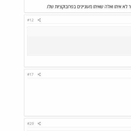
#12
#17
#29