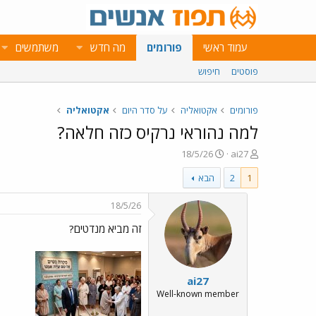
עמוד ראשי
פורומים
מה חדש
משתמשים
פוסטים
חיפוש
פורומים
אקטואליה
על סדר היום
אקטואליה
למה נהוראי נרקיס כזה חלאה?
פ
פ
18/5/26
ai27
ו
ו
1
2
הבא
ת
ר
ח
ס
ה
ם
18/5/26
נ
ב
זה מביא מנדטים?
ו
ת
ש
א
א
ר
י
ai27
ך
Well-known member