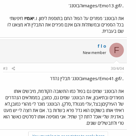
../images/Emo13.gifהבוטנג'
את הבוטנג' מפזרים על הפול החם בתוספת לימון. ו..
יאמי!
חיפשתי
בכל הספרים ובמשתלות והם אינם מכירים את התבלין ולא מצאנו לו
שם בעברית.
f l o
F
New member
#3
30/4/04
../images/Emo41.gifבוטנג' תבלין נהדר
את הבוטנג' שמים גם בפול כמו התשובה הקודמת, מיבשים אותו
מפוררים ובתיאבון, את הבוטנג' שמים גם, כמובן, בממולאים הנהדרים
של העירקים(בצל,עלי מנגולד,סלק). הבוטנג' מוכר לי מהורי כמובן,לא
ראיתי אותו בשווקים הוא גדל פרא בשדות בר. אם את רוצה לי יש מעט
באדנית שלי אוכל לתת לך שתיל. אני מוסיפה אותו לסלטים כאשר הוא
טרי ולתבשילים שונים.
You must log in or register to reply here.