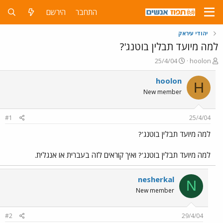
התחבר
הירשם
יהודי עיראק
למה מיועד תבלין בוטנג'?
פ
פ
25/4/04
hoolon
ו
ו
ת
ר
hoolon
H
ח
ס
New member
ה
ם
נ
ב
ו
ת
#1
25/4/04
ש
א
א
ר
למה מיועד תבלין בוטנג'?
י
ך
למה מיועד תבלין בוטנג'? ואיך קוראים לזה בעברית או אנגלית.
nesherkal
N
New member
#2
29/4/04