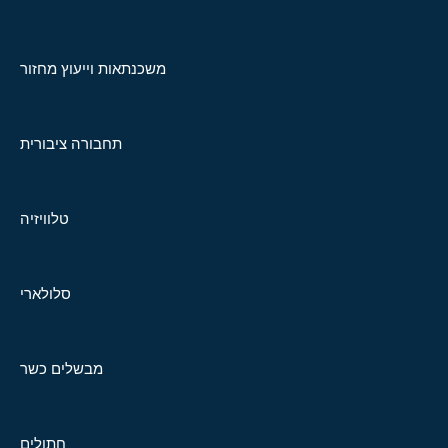
משכנתאות וייעוץ מחזור
תחבורה ציבורית
טלוויזיה
סלולארי
מבשלים כשר
חתולים