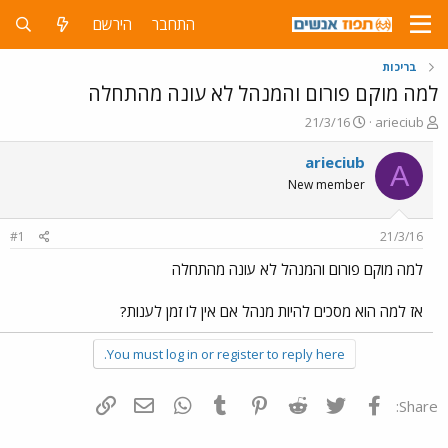
התחבר
הירשם
בריכות
למה מוקם פורום והמנהל לא עונה מהתחלה
פ
פ
21/3/16
arieciub
ו
ו
ת
ר
arieciub
A
ח
ס
New member
ה
ם
נ
ב
ו
ת
#1
21/3/16
ש
א
א
ר
למה מוקם פורום והמנהל לא עונה מהתחלה
י
ך
אז למה הוא מסכים להיות מנהל אם אין לו זמן לענות?
You must log in or register to reply here.
פייסבוק
Twitter
Reddit
Pinterest
Tumblr
WhatsApp
דואר אלקטרוני
הוסף קישור
Share: