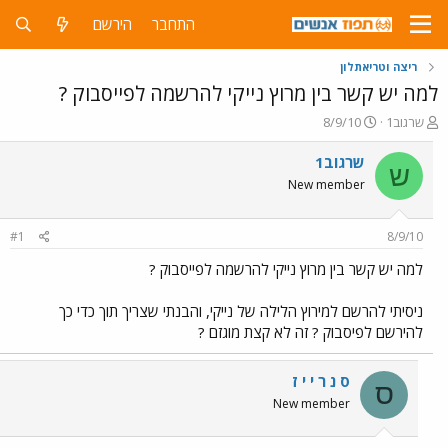
התחבר
הירשם
ריצה וטריאתלון
למה יש קשר בין מרוץ נייקי להרשמה לפייסבוק ?
פ
פ
שרגוב1
8/9/10
ו
ו
ת
ר
שרגוב1
ש
ח
ס
New member
ה
ם
נ
ב
ו
ת
#1
8/9/10
ש
א
א
ר
למה יש קשר בין מרוץ נייקי להרשמה לפייסבוק ?
י
ך
ניסיתי להרשם למירוץ הלילה של נייקי, והבנתי שצריך תוך כדי כך
להירשם לפיסבוק ? זה לא קצת מוגזם ?
ס נ ר י י ז
ס
New member