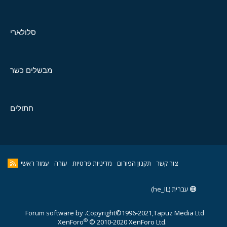
סלולארי
מבשלים כשר
חתולים
צור קשר
תקנון הפורום
מדיניות פרטיות
עזרה
עמוד ראשי
עברית (he_IL)
Forum software by
Copyright©1996-2021,Tapuz Media Ltd.
®
XenForo
© 2010-2020 XenForo Ltd.