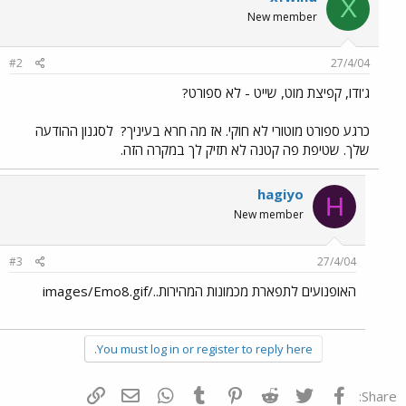
X
New member
#2
27/4/04
ג'ודו, קפיצת מוט, שייט - לא ספורט?
כרגע ספורט מוטורי לא חוקי. אז מה חרא בעיניך?
לסגנון ההודעה
שלך. שטיפת פה קטנה לא תזיק לך במקרה הזה.
hagiyo
H
New member
#3
27/4/04
האופנועים לתפארת מכמונות המהירות../images/Emo8.gif
You must log in or register to reply here.
פייסבוק
Twitter
Reddit
Pinterest
Tumblr
WhatsApp
דואר אלקטרוני
הוסף קישור
Share: