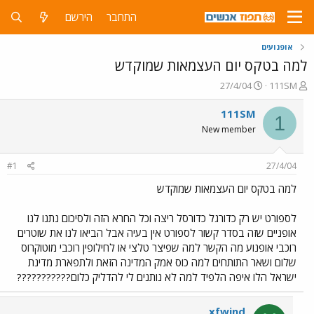
התחבר
הירשם
אופנועים
למה בטקס יום העצמאות שמוקדש
פ
פ
27/4/04
111SM
ו
ו
ת
ר
111SM
1
ח
ס
New member
ה
ם
נ
ב
ו
ת
#1
27/4/04
ש
א
א
ר
למה בטקס יום העצמאות שמוקדש
י
ך
לספורט יש רק כדורגל כדורסל ריצה וכל החרא הזה ולסיכום נתנו לנו
אופניים שזה בסדר קשור לספורט אין בעיה אבל הביאו לנו את שוטרים
רוכבי אופנוע מה הקשר למה שפיצר טלצי או לחילופין רוכבי מוטוקרוס
שלום ושאר התותחים למה כוס אמק המדינה הזאת ולתפארת מדינת
ישראל הלו איפה הלפיד למה לא נותנים לי להדליק כלום???????????
xfwind