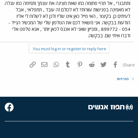
ותתבגרי , אל תהיי סתומה כמו שאת מציגה את עצמך ותמימה כמו עגלה.
לא מאמינה בפגישות עוורות? לא לכולם זה עובד , תתפלאי , אבל
לעיתים כן. בקיצור , האי מייל כאן אינו שלי! ולכן לא לשלוח לי אליו
הודעות בבקשה. אני משאיר לכם את הטלפון שלי של המכשיר הנייד -
054 - 899772 , ומכייון שאני לא אכנס לכאן יותר , אנא טלפנו אלי
ודברו איתי שם. בבקשה.
You must log in or register to reply here.
פייסבוק
Twitter
Reddit
Pinterest
Tumblr
WhatsApp
דואר אלקטרוני
הוסף קישור
Share:
הכרויות