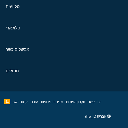
טלוויזיה
סלולארי
מבשלים כשר
חתולים
צור קשר
תקנון הפורום
מדיניות פרטיות
עזרה
עמוד ראשי
עברית (he_IL)