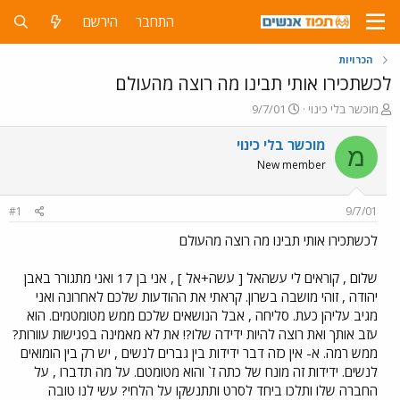
התחבר
הירשם
הכרויות
לכשתכירו אותי תבינו מה רוצה מהעולם
פ
פ
מוכשר בלי כינוי
9/7/01
ו
ו
ת
ר
מוכשר בלי כינוי
מ
ח
ס
New member
ה
ם
נ
ב
ו
ת
#1
9/7/01
ש
א
א
ר
לכשתכירו אותי תבינו מה רוצה מהעולם
י
ך
שלום , קוראים לי עשהאל [ עשה+אל ] , אני בן 17 ואני מתגורר באבן
יהודה , זוהי מושבה בשרון. קראתי את ההודעות שלכם לאחרונה ואני
מגיב עליהן כעת. סליחה , אבל הנושאים שלכם ממש מטומטמים. הוא
עזב אותך ואת רוצה להיות ידידה שלו?! את לא מאמינה בפגישות עוורות?
ממש רמה. א- אין כזה דבר ידידות בין גברים לנשים , יש רק בין הומואים
לנשים. ידידות זה מונח של כתה ז` והוא מטומטם. על מה תדברו , על
החברה שלו ותלכו ביחד לסרט ותתנשקו על הלחי? עשי לנו טובה