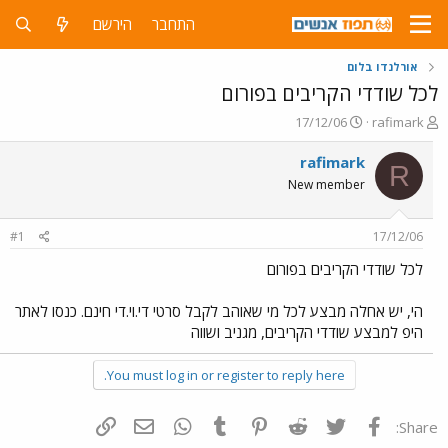
התחבר
הירשם
אורלנדו בלום
לכל שודדי הקריבים בפורום
פ
פ
17/12/06
rafimark
ו
ו
ת
ר
rafimark
R
ח
ס
New member
ה
ם
נ
ב
ו
ת
#1
17/12/06
ש
א
א
ר
לכל שודדי הקריבים בפורום
י
ך
הי, יש אחלה מבצע לכל מי שאוהב לקבל סרטי די.וי.די חינם. כנסו לאתר
היפ למבצע שודדי הקריבים, מגניב ושווה
You must log in or register to reply here.
פייסבוק
Twitter
Reddit
Pinterest
Tumblr
WhatsApp
דואר אלקטרוני
הוסף קישור
Share: