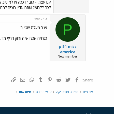
עם עצמו - טוב לו ככה או לא טוב 
לכם לקרוא? ואתם עדיין רוצים לתרו
29/12/04
P
אגב מעלה שכוי ב'
כנראה אכלו איזה זחוק חריף מדי, איז
p 51 miss
america
New member
פייסבוק
Twitter
Reddit
Pinterest
Tumblr
WhatsApp
דואר אלקטרונ
הוסף קי
Share:
פורומים
ספורט ומוטוריקה
ענפי ספורט
טיסנאות