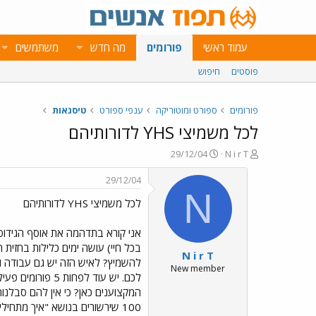
עמוד ראשי
פורומים
מה חדש
משתמשים
פוסטים
חיפוש
פורומים
ספורט ומוטוריקה
ענפי ספורט
טיסנאות
לכל משמיצי YHS לדורותיהם
פ
פ
29/12/04
N i r T
ו
ו
ת
ר
29/12/04
ח
ס
N
לכל משמיצי YHS לדורותיהם
ה
ם
נ
ב
ו
ת
אני קורא בתדהמה את אוסף הגידופ
ש
א
בכל חיי) עושה ימים כלילות בחזית
N i r T
א
ר
י
New member
לכם. יש עוד לפ
ך
המקצוענים כאן? כי אין להם סבלנות