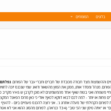
בלוגים
המומחים
ים וההשמצות מצד חבורה מכובדת של חברים וחברי עבר של הפורום.
נפלתם 
 הפורום. מנהל ומסדר אותו, מסנן את המוץ מהשאור ודואג שמי שנכנס יזכה לחו
להשמיץ? לאיש הזה יש
חות 5 פורומים פעילים פחות או יותר - למה לכם לבוא דווקא לכאן? אולי כי כאן מרוכז ה
 לפורום הקהילתי של מעלה אתרוג ג'.. אני רוצה להכנס פעמיים ביום - להעיף מ
100 שירשורים בנושא "איך מתחילים" או "איזה טיסן שני הכי טוב" (T34