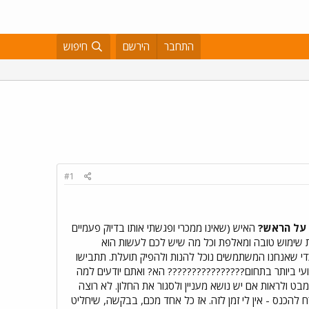
התחבר
הירשם
חיפוש
#1
על הראש?
האיש (שאינו ממכרי ופגשתי אותו בדיוק פעמיים
וית שימוש טובה ומאלפת וכל מה שיש לכם לעשות הוא
 גם עבודה וחיי משפחה ואני בטוח שאף אחד מהמשמיצים לא מוכן לקרבן ש YHS מקריב כדי שאנחנו המשתמשים נוכל להנות ולהפיק תועלת. תתבישו
פאנל המקצועי ביותר בתחום???????????????? הא? ואתם יודעים למה
בט ולראות אם יש נושא מעניין ולסגור את החלון. לא רוצה
 כנראה). לפורום מהסוג ההוא אני לא אטרח להכנס - אין לי זמן לזה. אז כל אחד מכם, בבקשה, שיחליט