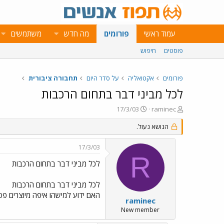
עמוד ראשי
פורומים
מה חדש
משתמשים
פוסטים
חיפוש
פורומים
אקטואליה
על סדר היום
תחבורה ציבורית
לכל מביני דבר בתחום הרכבות
פ
פ
17/3/03
raminec
ו
ו
ת
הנושא נעול.
ר
ח
ס
ה
ם
17/3/03
נ
ב
R
ו
ת
לכל מביני דבר בתחום הרכבות
ש
א
א
ר
לכל מביני דבר בתחום הרכבות
י
האם ידוע למישהו איפה מיוצרים פסי
ך
raminec
New member