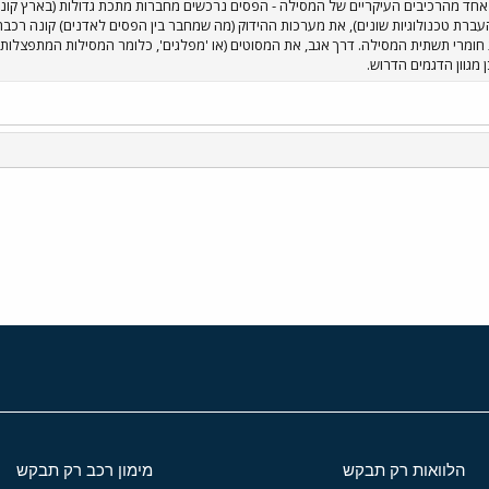
חד מהרכיבים העיקריים של המסילה - הפסים נרכשים מחברות מתכת גדולות (בארץ קונים 
עברת טכנולוגיות שונים), את מערכות ההידוק (מה שמחבר בין הפסים לאדנים) קונה רכבת
 חומרי תשתית המסילה. דרך אגב, את המסוטים (או 'מפלגים', כלומר המסילות המתפצלות)
 מגוון הדגמים הדרוש.
י
שור
הלוואות רק תבקש
מימון רכב רק תבקש