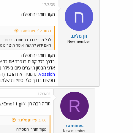
17/3/03
ח
מקור חומרי המסילה
נכתב ע"י raminec:
חן מלינג
לכל מביני דבר בתחום הרכבות
New member
האם ידוע למישהו איפה מיוצרים פס
מקור חומרי המסילה
בדרך כלל קונים בנפרד את כל א
אדני הבטון מיוצרים כיום בעיקר
Vossloh
, גרמניה, את הרבד (הח
רוכשים בדרך כלל כיחידות שלמות 
17/3/03
R
תודה רבה חן ../images/Emo11.gif.
נכתב ע"י חן מלינג:
raminec
מקור חומרי המסילה
New member