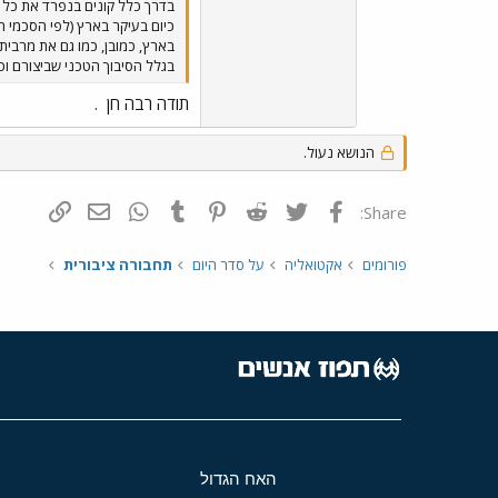
בדרך כלל קונים בנפרד את כל א
כיום בעיקר בארץ (לפי הסכמי ה
בארץ, כמובן, כמו גם את מרבית
בגלל הסיבוך הטכני שביצורם וכן
תודה רבה חן
.
הנושא נעול.
פייסבוק
Twitter
Reddit
Pinterest
Tumblr
WhatsApp
דואר אלקטרונ
הוסף קי
Share:
פורומים
אקטואליה
על סדר היום
תחבורה ציבורית
האח הגדול