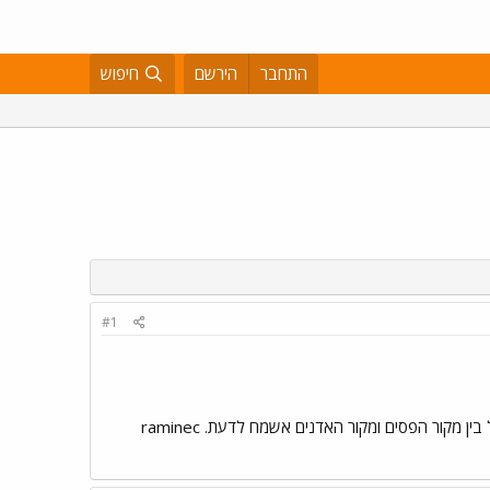
התחבר
הירשם
חיפוש
#1
קור הפסים ומקור האדנים אשמח לדעת. raminec