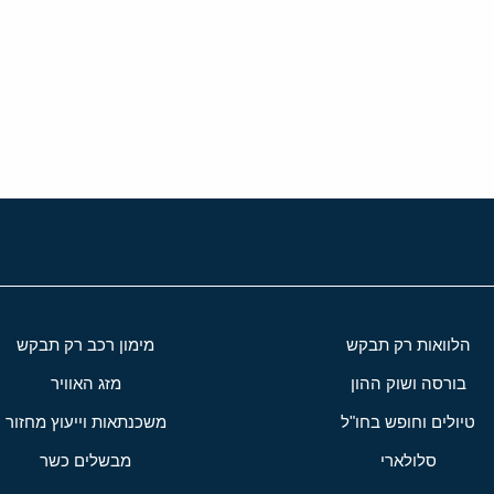
י
שור
הלוואות רק תבקש
מימון רכב רק תבקש
בורסה ושוק ההון
מזג האוויר
טיולים וחופש בחו"ל
משכנתאות וייעוץ מחזור
סלולארי
מבשלים כשר