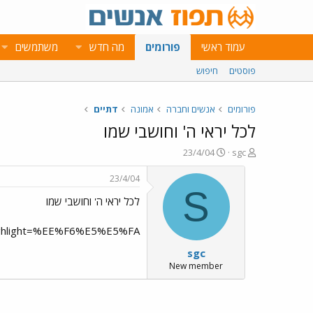
עמוד ראשי
פורומים
מה חדש
משתמשים
פוסטים
חיפוש
פורומים
אנשים וחברה
אמונה
דתיים
לכל יראי ה' וחושבי שמו
פ
פ
23/4/04
sgc
ו
ו
ת
ר
23/4/04
ח
ס
S
לכל יראי ה' וחושבי שמו
ה
ם
נ
ב
ו
ת
&highlight=%EE%F6%E5%E5%FA
ש
א
sgc
א
ר
י
New member
ך