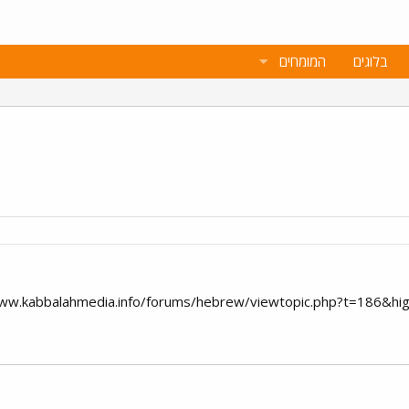
בלוגים
המומחים
www.kabbalahmedia.info/forums/hebrew/viewtopic.php?t=186