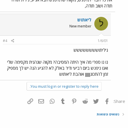
תודה ושוב תודה,
ליאתוש
ל
New member
#4
1/6/01
גיליתושששששששש
נו נו ספרי מה איך היתה המסיבה? מקווה שנהנית מקסימה שלי
ואנו ניפגש ביום רביעי ודיר באלק לא להגיע הנה יש לך מספיק
זמן להתכונןןןןןן אוהבת ליאתוש
You must log in or register to reply here.
פייסבוק
Twitter
Reddit
Pinterest
Tumblr
WhatsApp
דואר אלקטרוני
הוסף קישור
Share:
נשואים ונשואות