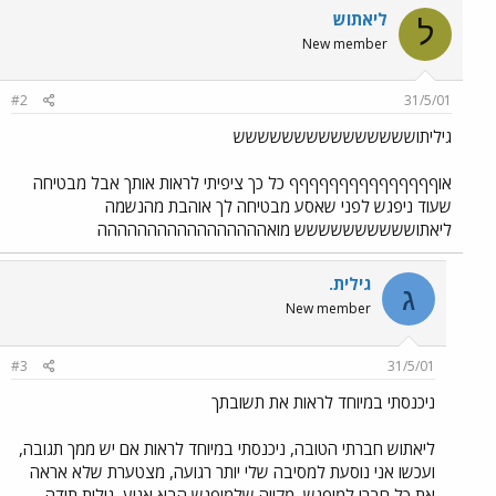
ליאתוש
ל
New member
#2
31/5/01
גיליתוששששששששששששששש
אוףףףףףףףףףףףףףףף כל כך ציפיתי לראות אותך אבל מבטיחה
שעוד ניפגש לפני שאסע מבטיחה לך אוהבת מהנשמה
ליאתושששששששששש מואההההההההההההההההה
גילית.
ג
New member
#3
31/5/01
ניכנסתי במיוחד לראות את תשובתך
ליאתוש חברתי הטובה, ניכנסתי במיוחד לראות אם יש ממך תגובה,
ועכשו אני נוסעת למסיבה שלי יותר רגועה, מצטערת שלא אראה
את כל חברי למיפגש, מקווה שלמיפגש הבא אגיע, גילית תודה