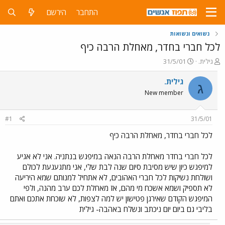
התחבר
הירשם
נשואים ונשואות
לכל חברי בחדר, מאחלת הרבה כיף
פ
פ
גילית.
31/5/01
ו
ו
ת
ר
גילית.
ג
ח
ס
New member
ה
ם
נ
ב
ו
ת
#1
31/5/01
ש
א
א
ר
לכל חברי בחדר, מאחלת הרבה כיף
י
ך
לכל חברי בחדר מאחלת הרבה הנאה במיפגש בנתניה. אני לא אגיע
למיפגש כיון שיש מסיבת סיום שנה לבת שלי, אני מתגעגעת לכולם
ושולחת נשיקות לכל חברי האהובים, לא אתחיל למנותם שמא היריעה
לא תספיק ושמא אשכח מי מהם, אז מאחלת לכם ערב מהנה, ולפי
המיפגש הקודם שאירגן פטישון יש למה לצפות, לא שוכחת אתכם ואתם
בליבי גם ביום יום ניכתב ונשלח באהבה- גילית