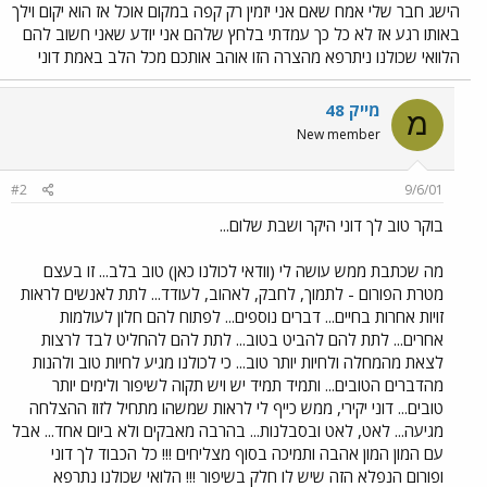
הישג חבר שלי אמח שאם אני יזמין רק קפה במקום אוכל אז הוא יקום וילך
באותו רגע אז לא כל כך עמדתי בלחץ שלהם אני יודע שאני חשוב להם
הלוואי שכולנו ניתרפא מהצרה הזו אוהב אותכם מכל הלב באמת דוני
מייק 48
מ
New member
#2
9/6/01
בוקר טוב לך דוני היקר ושבת שלום...
מה שכתבת ממש עושה לי (וודאי לכולנו כאן) טוב בלב... זו בעצם
מטרת הפורום - לתמוך, לחבק, לאהוב, לעודד... לתת לאנשים לראות
זויות אחרות בחיים... דברים נוספים... לפתוח להם חלון לעולמות
אחרים... לתת להם להביט בטוב... לתת להם להחליט לבד לרצות
לצאת מהמחלה ולחיות יותר טוב... כי לכולנו מגיע לחיות טוב ולהנות
מהדברים הטובים... ותמיד תמיד יש ויש תקוה לשיפור ולימים יותר
טובים... דוני יקירי, ממש כייף לי לראות שמשהו מתחיל לזוז ההצלחה
מגיעה... לאט, לאט ובסבלנות... בהרבה מאבקים ולא ביום אחד... אבל
עם המון המון אהבה ותמיכה בסוף מצליחים !!! כל הכבוד לך דוני
ופורום הנפלא הזה שיש לו חלק בשיפור !!! הלואי שכולנו נתרפא