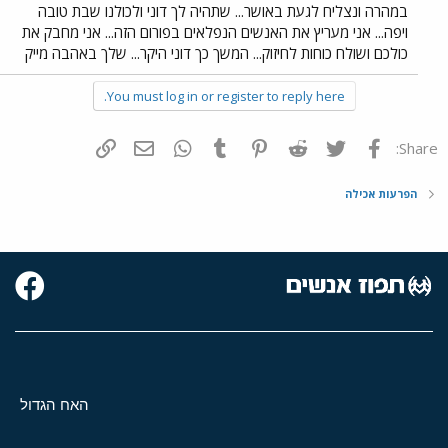
במהרה ונצליח לגעת באושר... שתהיה לך דוני ולכולנו שבת טובה
ויפה... אני מעריץ את האנשים הנפלאים בפורום הזה... אני מחבק את
כולכם ושולח כוחות לחיזוק... המשך כך דוני היקר... שלך באהבה מייק
You must log in or register to reply here.
פייסבוק
Twitter
Reddit
Pinterest
Tumblr
WhatsApp
דואר אלקטרוני
הוסף קישור
Share:
הפרעות אכילה
האח הגדול