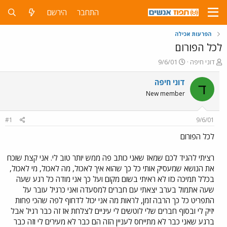
התחבר
הירשם
הפרעות אכילה
לכל הפורום
פ
פ
דוני חיפה
9/6/01
ו
ו
ת
ר
דוני חיפה
ד
ח
ס
New member
ה
ם
נ
ב
ו
ת
#1
9/6/01
ש
א
א
ר
לכל הפורום
י
ך
רציתי להגיד לכם שמאז שאני כותב פה ממש יותר טוב לי. אני קצת שוכח
את הנושא שמעסיק אותי כל כך שהוא איך לאכול, מה לאכול, מי לאכול,
בכלל תמיכה כזו לא ראיתי בשום מקום ועל כך אני מודה כל רגע שעה
שעה אתמול בערב יצאתי עם חברים למסעדה ואני כרגיל עובר על
התפריט כל כך הרבה זמן, לראות מה אני יכול לדחוף לפה שהכי פחות
יזיק לי ובסוף חברים שלי לוטשים לי עיניים לצלחת אז זה כבר רגיל אבל
ברגע שאני כבר לא מתייחס לעניין הזה הם כבר לא מעירים לי וזה כבר