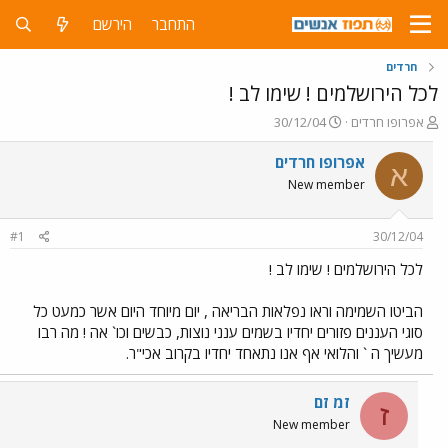
התחבר
הירשם
חרדים
לכל הירושלמים ! שימו לב !
פ
פ
אפרופו חרדים
30/12/04
ו
ו
ת
ר
אפרופו חרדים
א
ח
ס
New member
ה
ם
נ
ב
ו
ת
#1
30/12/04
ש
א
א
ר
לכל הירושלמים ! שימו לב !
י
ך
הביטו השמימה וראו נפלאות הבריאה , יום מיוחד היום אשר כמעט כל
סוגי העננים פזורים יחדיו בשמים ענני נוצות, כבשים וכו` אה ! מה רבו
מעשיך ה ` והלואי אף אנו נתאחד יחדיו בקרוב אכי"ר.
זמ זם
ז
New member