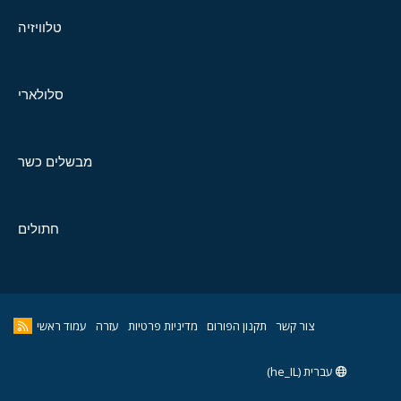
טלוויזיה
סלולארי
מבשלים כשר
חתולים
צור קשר
תקנון הפורום
מדיניות פרטיות
עזרה
עמוד ראשי
עברית (he_IL)