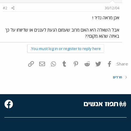
#2
30/12/04
אכן מראה נדיר !
אבל השאלה היא האם מרוב שעמום הגעת לעננים או שדיווחו על כך
באיזה שהוא מקום??
You must log in or register to reply here.
פייסבוק
Twitter
Reddit
Pinterest
Tumblr
WhatsApp
דואר אלקטרוני
הוסף קישור
Share:
חרדים