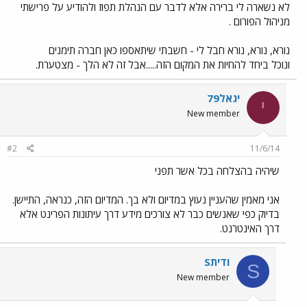
לא נשארה לי ברירה אלא לדבר עם הנהלת תפוז ולהודיע על פרישתי
מניהול הפורום .
נורא, נורא, נורא חבל לי - חשבתי שיתאספו כאן חברה תימנים
ונוכל ביחד להחיות את המקום הזה.....אבל זה לא הלך - מצטערת.
יגאל79
י
New member
#2
11/6/14
שיהיה בהצלחה בכל אשר תפני
אני מאמין שהעניין נעוץ במדיום ולא בך. המדיום הזה, כנראה, התיישן.
בדיוק כפי שאנשים כבר לא צורכים מידע דרך עיתונות הפרינט אלא
דרך האינטרנט.
Sודית
S
New member