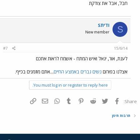
חבל, אבל את צודקת
Sודית
S
New member
#7
15/6/14
לענת, אור, יגאל ואיש המתח - אשמח לראות אתכם
אצלנו בפורום
נשים גברים באמצע החיים
....אתם מוזמנים בכייף.
You must log in or register to reply here.
פייסבוק
Twitter
Reddit
Pinterest
Tumblr
WhatsApp
דואר אלקטרוני
הוסף קישור
Share:
תרבות תימן