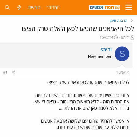
התחבר
הירשם
תרבות תימן
לכל היאמאנים שהגיעו לכאן ולאלה שרק הציצו
פ
פ
Sודית
10/6/14
ו
ו
ת
ר
Sודית
S
ח
ס
New member
ה
ם
נ
ב
ו
ת
#1
10/6/14
ש
א
א
ר
לכל היאמאנים שהגיעו לכאן ולאלה שרק הציצו
י
ך
אחרי כחודשיים ימים של ניסיונות חוזרים ונשנים להחיות
את המקום הזה - ללא תוצאות מרשימות - נראה לי שאין
ברירה אלא לסגור כאן שוב את הדלת......
אי אפשר להחזיק פורום עם שלושה ארבעה אנשים
ובטח שלא עם שתיים שלוש הודעות ביום.